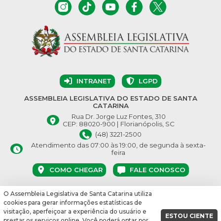
INTRANET
LGPD
ASSEMBLEIA LEGISLATIVA DO ESTADO DE SANTA
CATARINA
Rua Dr. Jorge Luz Fontes, 310
CEP: 88020-900 | Florianópolis, SC
(48) 3221-2500
Atendimento das 07:00 às 19:00, de segunda à sexta-
feira
COMO CHEGAR
FALE CONOSCO
O Assembleia Legislativa de Santa Catarina utiliza
© Assembleia Legislativa do Estado de Santa Catarina 2026.
cookies para gerar informações estatísticas de
Desenvolvido por:
visitação, aperfeiçoar a experiência do usuário e
ESTOU CIENTE
prestar os serviços online. Você poderá optar por
vbuild 17609