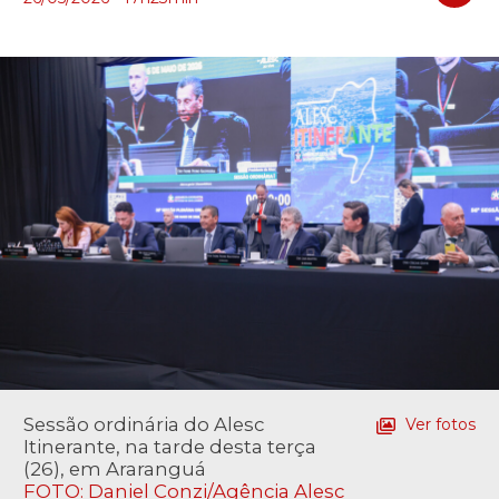
Sessão ordinária do Alesc
Ver fotos
Itinerante, na tarde desta terça
(26), em Araranguá
FOTO: Daniel Conzi/Agência Alesc