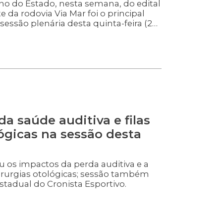
o do Estado, nesta semana, do edital
te da rodovia Via Mar foi o principal
ssão plenária desta quinta-feira (25).
a íntegra Da tribuna, os deputados
 governo em investir na obra, que terá
o e ligará Joinville à região da Grande
 debate Foto: Rodrigo Corrêa/Agência
bra de grande envergadura, uma obra
gradecemos muito ao governador
essa visão antecipada e propôs algo
a saúde auditiva e filas
lógicas na sessão desta
 os impactos da perda auditiva e a
irurgias otológicas; sessão também
stadual do Cronista Esportivo.