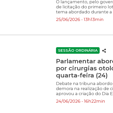
O lançamento, pelo govern
de licitação do primeiro lo
tema abordado durante a se
>>Assista à transmissão n
25/06/2026 - 13h13min
destacaram a iniciativa do
145 quilômetros de extensã
Florianópolis. Via Mar em
Alesc “Essa vai ser uma o
de gerações. Por isso, a
Jorginho Mello, que teve 
SESSÃO ORDINÁRIA
extraordinário, […]
Parlamentar abord
por cirurgias oto
quarta-feira (24)
Debate na tribuna abordou
demora na realização de c
aprovou a criação do Dia E
24/06/2026 - 16h22min