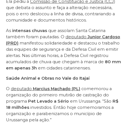
Ela pediu à
Comissão de Constituição e Justiça (CCJ)
que debata o assunto e faça a alteração necessária,
pois o erro deslocou a linha de divisa, contrariando a
comunidade e documentos históricos.
As
intensas chuvas
que assolam Santa Catarina
também foram pautadas. O
deputado
Junior Cardoso
(PRD)
manifestou solidariedade e destacou o trabalho
das equipes de segurança e da Defesa Civil em emitir
alertas. Nas últimas horas, a Defesa Civil registrou
acumulados de chuva que chegam à marca de
80 mm
em apenas 3h
em cidades catarinenses.
Saúde Animal e Obras no Vale do Itajaí
O
deputado
Marcius Machado (PL)
comemorou a
organização do primeiro mutirão de castração do
programa
Pet Levado a Sério
em Urussanga. “São
R$
18 milhões
investidos. Então hoje comemoramos a
organização e parabenizamos o município de
Urussanga pela ação.”