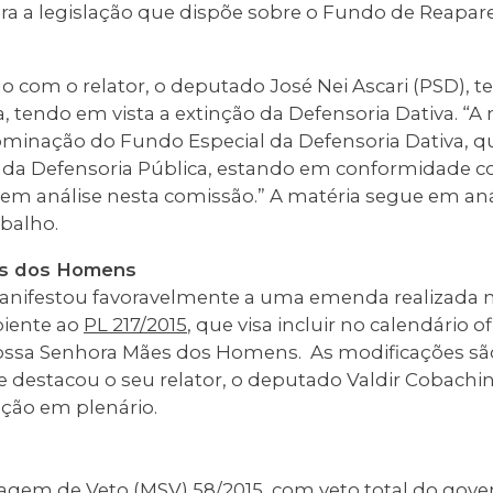
ltera a legislação que dispõe sobre o Fundo de Reap
o com o relator, o deputado José Nei Ascari (PSD), t
a, tendo em vista a extinção da Defensoria Dativa. “A
ominação do Fundo Especial da Defensoria Dativa, qu
 da Defensoria Pública, estando em conformidade 
 em análise nesta comissão.” A matéria segue em an
abalho.
s dos Homens
nifestou favoravelmente a uma emenda realizada 
iente ao
PL 217/2015
, que visa incluir no calendário o
ossa Senhora Mães dos Homens. As modificações são
 destacou o seu relator, o deputado Valdir Cobachin
ação em plenário.
gem de Veto (MSV) 58/2015
, com veto total do gov