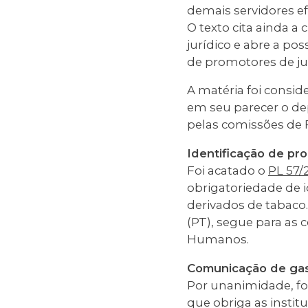
demais servidores ef
O texto cita ainda a
jurídico e abre a po
de promotores de jus
A matéria foi consi
em seu parecer o de
pelas comissões de F
Identificação de pr
Foi acatado o
PL 57/
obrigatoriedade de 
derivados de tabaco
(PT), segue para as 
Humanos.
Comunicação de ga
Por unanimidade, fo
que obriga as instit