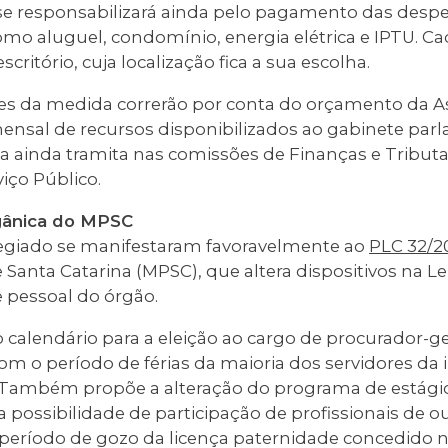
 se responsabilizará ainda pelo pagamento das despe
 como aluguel, condomínio, energia elétrica e IPTU. 
ritório, cuja localização fica a sua escolha.
es da medida correrão por conta do orçamento da A
nsal de recursos disponibilizados ao gabinete parl
ta ainda tramita nas comissões de Finanças e Tribut
iço Público.
rgânica do MPSC
giado se manifestaram favoravelmente ao
PLC 32/2
 Santa Catarina (MPSC), que altera dispositivos na Lei
 pessoal do órgão.
 calendário para a eleição ao cargo de procurador-ger
com o período de férias da maioria dos servidores da i
 Também propõe a alteração do programa de estágio
 possibilidade de participação de profissionais de o
 o período de gozo da licença paternidade concedido