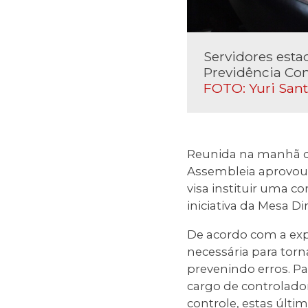
Servidores est
Previdência Com
FOTO: Yuri San
Reunida na manhã des
Assembleia aprovou
visa instituir uma c
iniciativa da Mesa Di
De acordo com a exp
necessária para torn
prevenindo erros. Pa
cargo de controlador
controle, estas últi