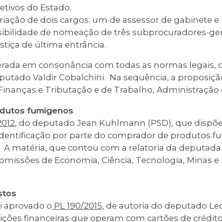
etivos do Estado.
 criação de dois cargos: um de assessor de gabinete 
ssibilidade de nomeação de três subprocuradores-ge
tiça de última entrância.
derada em consonância com todas as normas legais,
putado Valdir Cobalchini. Na sequência, a proposiçã
inanças e Tributação e de Trabalho, Administração e
odutos fumígenos
2012
, do deputado Jean Kuhlmann (PSD), que dispõe
identificação por parte do comprador de produtos 
. A matéria, que contou com a relatoria da deputada
comissões de Economia, Ciência, Tecnologia, Minas e 
stos
i aprovado o
PL 190/2015
, de autoria do deputado Le
uições financeiras que operam com cartões de crédito