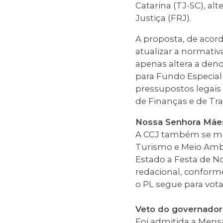
Catarina (TJ-SC), a
Justiça (FRJ).
A proposta, de acord
atualizar a normativ
apenas altera a den
para Fundo Especial
pressupostos legais
de Finanças e de Tr
Nossa Senhora Mãe
A CCJ também se ma
Turismo e Meio Amb
Estado a Festa de N
redacional, conforme
o PL segue para vot
Veto do governador
Foi admitida a
Mensa