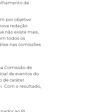
arelhamento da
em por objetivo
 nova redação
e não existe mais,
com todos os
álise nas comissões
na Comissão de
ficial de eventos do
 de caráter
i. Com o resultado,
ernador ao PL