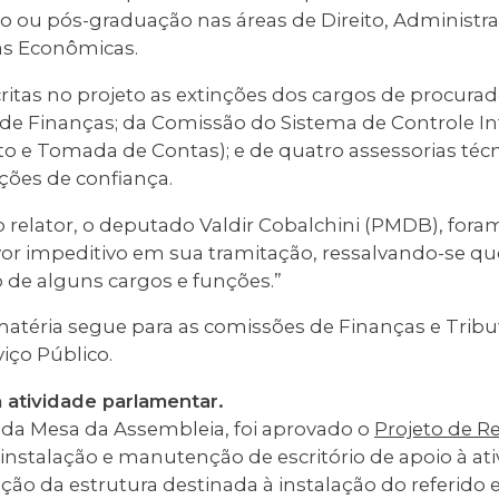
o ou pós-graduação nas áreas de Direito, Administra
as Econômicas.
tas no projeto as extinções dos cargos de procurad
de Finanças; da Comissão do Sistema de Controle In
o e Tomada de Contas); e de quatro assessorias téc
ções de confiança.
o relator, o deputado Valdir Cobalchini (PMDB), for
favor impeditivo em sua tramitação, ressalvando-se q
 de alguns cargos e funções.”
matéria segue para as comissões de Finanças e Tribu
iço Público.
à atividade parlamentar.
da Mesa da Assembleia, foi aprovado o
Projeto de R
a instalação e manutenção de escritório de apoio à at
ção da estrutura destinada à instalação do referido es