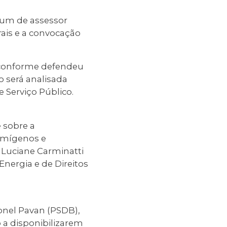
e um de assessor
rais e a convocação
 conforme defendeu
o será analisada
 Serviço Público.
 sobre a
fumígenos e
 Luciane Carminatti
Energia e de Direitos
onel Pavan (PSDB),
 a disponibilizarem