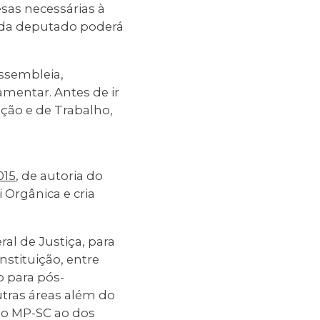
sas necessárias à
Cada deputado poderá
ssembleia,
amentar. Antes de ir
ação e de Trabalho,
015
, de autoria do
 Orgânica e cria
al de Justiça, para
nstituição, entre
 para pós-
utras áreas além do
 no MP-SC ao dos