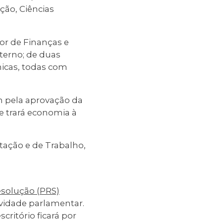
ção, Ciências
or de Finanças e
terno; de duas
nicas, todas com
am pela aprovação da
ue trará economia à
tação e de Trabalho,
esolução (PRS)
ividade parlamentar.
critório ficará por