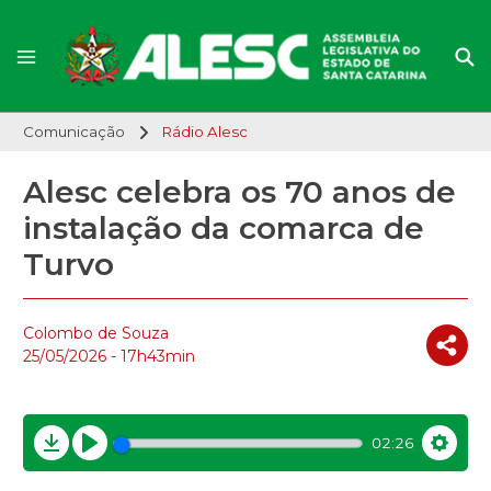
Comunicação
Rádio Alesc
Alesc celebra os 70 anos de
instalação da comarca de
Turvo
Colombo de Souza
25/05/2026 - 17h43min
02:26
Download
Play
Settin