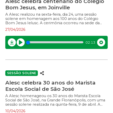
Alesc celebra centenário do Colégio
Bom Jesus, em Joinville
A Alesc realizou na sexta-feira, dia 24, uma sessão
solene em homenagem aos 100 anos do Colégio
Bom Jesus Ielusc. A cerimônia ocorreu na sede da
instituição, em Joinville. Em toda sua história, mais de
27/04/2026
30 mil alunos passaram pelo estabelecimento de
educação, que iniciou com o nome de escola de
datilografia Remington Official. Ao longo das décadas,
02:13
a instituição expandiu sua atuação até se tornar um
Download
Play
Settin
complexo educacional que vai do berçário ao ensino
superior. Entrevistas com:– deputado Matheus
Cadorin (Novo):– Sílvio Iung, diretor do Colégio Bom
Jesus Ielusc;– Tito Lívio Lermen, diretor do colégio no
período de 1984 […]
SESSÃO SOLENE
Alesc celebra 30 anos do Marista
Escola Social de São José
A Alesc homenageou os 30 anos do Marista Escola
Social de São José, na Grande Florianópolis, com uma
sessão solene realizada na quinta-feira, 9 de abril. A
cerimônia reconheceu a trajetória da instituição na
10/04/2026
promoção da educação, inclusão social e formação