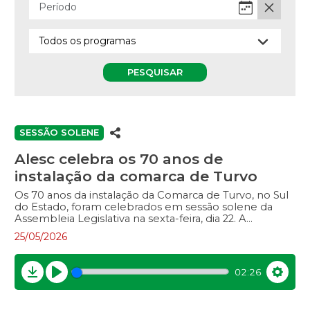
PESQUISAR
SESSÃO SOLENE
Alesc celebra os 70 anos de
instalação da comarca de Turvo
Os 70 anos da instalação da Comarca de Turvo, no Sul
do Estado, foram celebrados em sessão solene da
Assembleia Legislativa na sexta-feira, dia 22. A
solenidade ocorreu no Centro de Eventos Professora
25/05/2026
Iria Angeloni Carlessi, no centro da cidade. O evento
em Turvo reuniu autoridades, representantes do
Poder Judiciário, familiares, servidores públicos,
02:26
aposentados e a comunidade em geral. Na cerimônia,
Download
Play
Settin
também foram homenageadas dezesseis
personalidades que contribuíram para a trajetória da