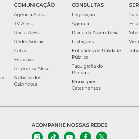
COMUNICAÇÃO
CONSULTAS
SE
Agência Alesc
Legislação
Fale
TV Alesc
Agenda
Esco
Rádio Alesc
Diário da Assembleia
Site
Redes Sociais
Licitações
Visi
Fotos
Entidades de Utilidade
Intr
Pública
Especiais
Taquigrafia do
Imprensa Alesc
Plenário
de
Notícias dos
Municípios
Gabinetes
Catarinenses
ACOMPANHE NOSSAS REDES