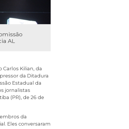
 Comissão
cia AL
 Carlos Kilian, da
epressor da Ditadura
issão Estadual da
 jornalistas
tiba (PR), de 26 de
 membros da
ial. Eles conversaram