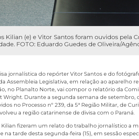
os Kilian (e) e Vitor Santos foram ouvidos pela
rdade. FOTO: Eduardo Guedes de Oliveira/Agên
a jornalística do repórter Vitor Santos e do fotógrafo
da Assembleia Legislativa, em relação ao aparelho r
ão, no Planalto Norte, vai compor o relatório da Com
t Wright. Durante a segunda semana de setembro, os
dos no Processo nº 239, da 5ª Região Militar, de Curi
nvolveu a região catarinense de divisa com o Paraná.
s Kilian fizeram um relato do trabalho jornalístico a
na tarde desta segunda-feira (15), em sessão espec