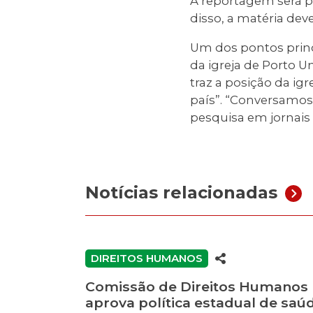
A reportagem será p
disso, a matéria dev
Um dos pontos princ
da igreja de Porto U
traz a posição da ig
país”. “Conversamos
pesquisa em jornais
Notícias relacionadas
DIREITOS HUMANOS
Comissão de Direitos Humanos
aprova política estadual de saú