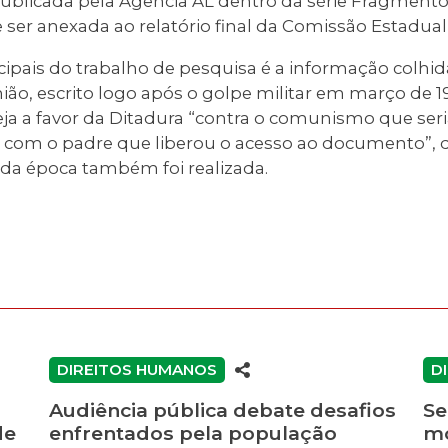
ublicada pela Agência AL dentro da série Fragmentos
e ser anexada ao relatório final da Comissão Estadua
ipais do trabalho de pesquisa é a informação colhid
nião, escrito logo após o golpe militar em março de
reja a favor da Ditadura “contra o comunismo que se
 com o padre que liberou o acesso ao documento”, d
 da época também foi realizada.
DIREITOS HUMANOS
D
Audiência pública debate desafios
Se
de
enfrentados pela população
mo