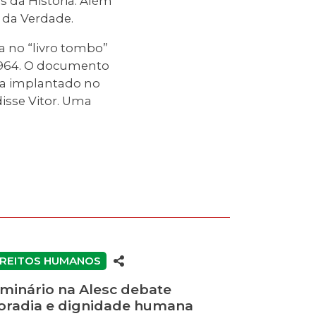
 da História. Além
l da Verdade.
a no “livro tombo”
 1964. O documento
ria implantado no
isse Vitor. Uma
IREITOS HUMANOS
minário na Alesc debate
radia e dignidade humana