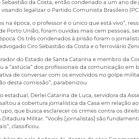
o Sebastião da Costa, então condenado a um ano de p
 visando legalizar o Partido Comunista Brasileiro (PC
 na época, o professor é o único que está vivo”, ress
 de Porto União, foram ouvidas mais cem pessoas, se
 época. Os três condenados à prisão foram o jornali
e advogado Ciro Sebastião da Costa e o ferroviário Ze
curador do Estado de Santa Catarina e membro da C
u a “astúcia” dos profissionais da comunicação em b
iativa de conversar com os envolvidos no golpe mili
o desta comissão”, parabenizou.
stadual, Derlei Catarina de Luca, servidora da Asse
ssaltou a cobertura jornalística da Casa em relação a
rupo, que busca esclarecer os crimes contra os dire
Ditadura Militar. “Vocês [jornalistas] são fundament
s”, classificou.