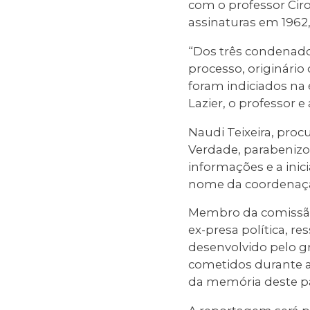
com o professor Cir
assinaturas em 1962,
“Dos três condenados
processo, originário
foram indiciados na
Lazier, o professor 
Naudi Teixeira, pro
Verdade, parabenizo
informações e a inic
nome da coordenaçã
Membro da comissão e
ex-presa política, re
desenvolvido pelo g
cometidos durante a 
da memória deste paí