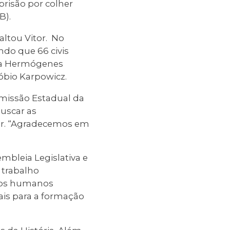
risão por colher
B).
altou Vitor. No
ndo que 66 civis
sta Hermógenes
nóbio Karpowicz.
omissão Estadual da
uscar as
tar. “Agradecemos em
mbleia Legislativa e
o trabalho
itos humanos
ais para a formação