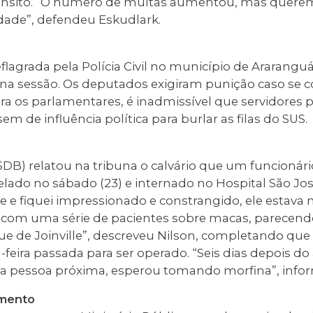
nsito. “O número de multas aumentou, mas queremos
dade”, defendeu Eskudlark.
flagrada pela Polícia Civil no município de Araranguá
na sessão. Os deputados exigiram punição caso se 
ara os parlamentares, é inadmissível que servidores 
m de influência política para burlar as filas do SUS.
DB) relatou na tribuna o calvário que um funcionár
elado no sábado (23) e internado no Hospital São José
 ele e fiquei impressionado e constrangido, ele estava
 com uma série de pacientes sobre macas, parecend
ue de Joinville”, descreveu Nilson, completando que
feira passada para ser operado. “Seis dias depois do 
a pessoa próxima, esperou tomando morfina”, info
imento