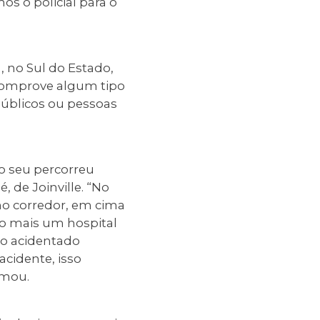
 o policial para o
, no Sul do Estado,
comprove algum tipo
públicos ou pessoas
io seu percorreu
, de Joinville. “No
 no corredor, em cima
o mais um hospital
 o acidentado
acidente, isso
rmou.