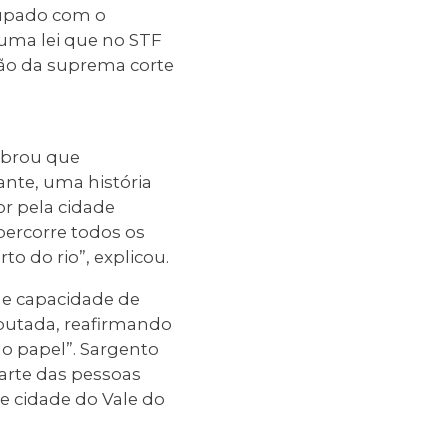
cupado com o
 uma lei que no STF
são da suprema corte
embrou que
nte, uma história
or pela cidade
ercorre todos os
to do rio”, explicou.
e capacidade de
eputada, reafirmando
o papel”. Sargento
rte das pessoas
e cidade do Vale do