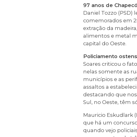
97 anos de Chapec
Daniel Tozzo (PSD)
comemorados em 25 
extração da madeira,
alimentos e metal m
capital do Oeste.
Policiamento ostens
Soares criticou o fa
nelas somente as r
municípios e as peri
assaltos a estabelec
destacando que nos
Sul, no Oeste, têm só
Mauricio Eskudlark 
que há um concurso 
quando vejo policiai