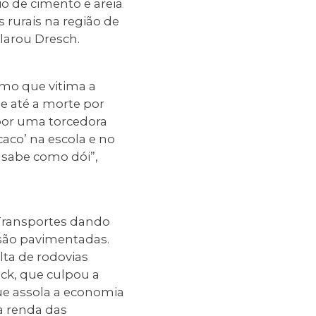
o de cimento e areia
 rurais na região de
clarou Dresch.
smo que vitima a
e até a morte por
 por uma torcedora
aco’ na escola e no
 sabe como dói”,
 Transportes dando
são pavimentadas.
lta de rodovias
ck, que culpou a
 que assola a economia
a renda das