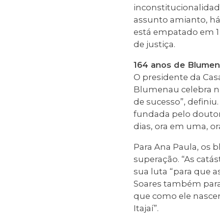
inconstitucionalida
assunto amianto, há
está empatado em 1 
de justiça.
164 anos de Blume
O presidente da Casa
Blumenau celebra ne
de sucesso”, definiu
fundada pelo douto
dias, ora em uma, ora
Para Ana Paula, os
superação. “As catás
sua luta “para que 
Soares também para
que como ele nascer
Itajaí”.