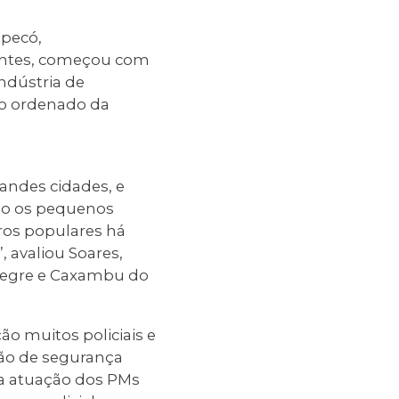
apecó,
tantes, começou com
indústria de
to ordenado da
randes cidades, e
to os pequenos
rros populares há
, avaliou Soares,
legre e Caxambu do
o muitos policiais e
ção de segurança
o a atuação dos PMs