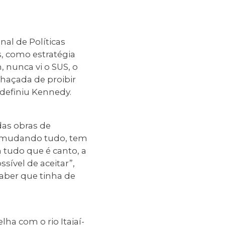
al de Políticas
s, como estratégia
, nunca vi o SUS, o
haçada de proibir
 definiu Kennedy.
das obras de
ão mudando tudo, tem
 tudo que é canto, a
ível de aceitar”,
aber que tinha de
ha com o rio Itajaí-