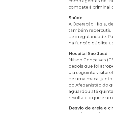
como agentes de trâ
combate à criminali
Saúde
A Operação Hígia, de
também repercutiu 
de irregularidade. P
na função pública use
Hospital São José
Nilson Gonçalves (PS
depois que foi atrop
dia seguinte visitei
de uma maca, junto
do Afeganistão do q
aguardou até quinta-
revolta porque é um
Desvio de areia e c