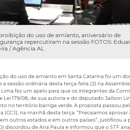
roibição do uso de amianto, aniversário de
egurança repercutiram na sessão FOTOS: Edua
ira / Agência AL
ição do uso de amianto em Santa Catarina foi um dos
 a sessão ordinária desta terça-feira (2) na Assemblei
Lima fez um apelo para que os integrantes da Comi
 Lei 179/08, de sua autoria e do deputado Jailson Li
to no território barriga verde. A proposta passou p
ça (CCJ), na manhã desta terça. “Precisamos aprovar
m outros estados e em outros países”, justificou a 
 discordou de Ana Paula e informou que o STF anali