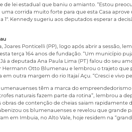
de de lei estadual que baniu o amianto. “Estou preo
 uma corrida muito forte para que esta Casa aprove
a 1". Kennedy sugeriu aos deputados esperar a deci
nau
, Joares Ponticelli (PP), logo após abrir a sessão, l
sta terça 164 anos de fundação. “Um município puja
. Já a deputada Ana Paula Lima (PT) falou do seu am
r Hermann Otto Blumenau e lembrou o trajeto que p
 em outra margem do rio Itajaí Açu. “Cresci e vivo per
 blumenauenses têm a marca do empreendedorismo 
trofes naturais fazem parte da rotina”, lembrou a d
as obras de contenção de cheias saiam rapidamente d
benizou os blumenauenses e revelou que grande pa
am em Imbuia, no Alto Vale, hoje residem na “grand