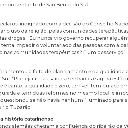
o representante de São Bento do Sul.
clarou indignado com a decisão do Conselho Nacion
ar o uso da religião, pelas comunidades terapêutica
 das drogas. “Eu nunca vi o governo recuperar alguém
 tenta impedir o voluntariado das pessoas com a pal
ião nas comunidades terapêuticas? É um desserviço”,
lamentou a falta de planejamento e de qualidade 
1 Sul. “Planejaram as saídas e entradas e agora est
é canto, a qualidade é zero, terrível, tem buraco em
gurada e tem duas reformas no mesmo local, é imposs
questionou se não havia nenhum “iluminado para s
 rio Tubarão”.
a história catarinense
onos alemães chegam à confluência do ribeirão da Vel