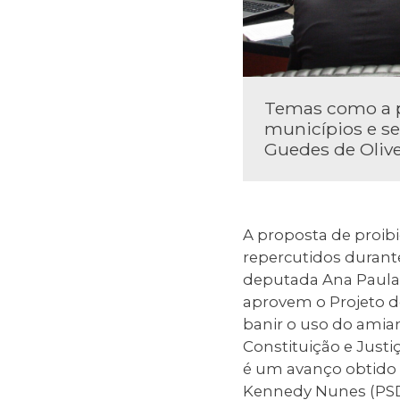
Temas como a p
municípios e s
Guedes de Olive
A proposta de proib
repercutidos durante
deputada Ana Paula 
aprovem o Projeto de
banir o uso do amian
Constituição e Justi
é um avanço obtido e
Kennedy Nunes (PSD)