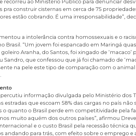
recorreu ao Ministério Público para denunciar desvi
s pra construir cisternas em cerca de 75 propriedades
tores estão cobrando. É uma irresponsabilidade”, de
amentou a intolerância contra homossexuais e o raci
 Brasil. “Um jovem foi espancado em Maringá quas
 goleiro Aranha, do Santos, foi xingado de ‘macaco’
ou Sandro, que confessou que já foi chamado de ‘mac
sente na pele este tipo de comparação com o animal
.
ento
repercutiu informação divulgada pelo Ministério dos
s estradas que escoam 58% das cargas no país não 
 o quanto o Brasil perde em competitividade pela fa
os muito aquém dos outros países”, afirmou Dreve
 internacional e o custo Brasil pela recessão técnica
s andando para trás, com efeito sobre o emprego e 