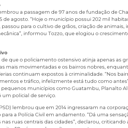
ó
 lembrou a passagem de 97 anos de fundação de Ch
de agosto. “Hoje o município possui 202 mil habi
 passou para o cultivo de grãos, criação de animais, 
ecânica”, informou Tozzo, que elogiou o crescimen
ivo
to de que o policiamento ostensivo atinja apenas as g
uas mais movimentadas e os bairros nobres, enquan
ferias continuam expostos à criminalidade. “Nos bai
imentos e tráfico, infelizmente está tudo como antes”
 pequenos municípios como Guatambu, Planalto A
 um policial de serviço.
(PSD) lembrou que em 2014 ingressaram na corporaçã
para a Polícia Civil em andamento. “Dá uma sensa
s nas ruas centrais das cidades”, declarou, criticand