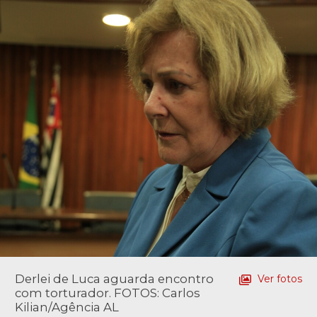
Derlei de Luca aguarda encontro
Ver fotos
com torturador. FOTOS: Carlos
Kilian/Agência AL