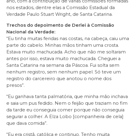
ano, com a contribuição de várias comissões formadas
nos estados, dentre elas a Comissão Estadual da
Verdade Paulo Stuart Wright, de Santa Catarina.
Trechos do depoimento de Derlei à Comissão
Nacional da Verdade:
“Eu tinha muitas feridas nas costas, na cabeça, caiu uma
parte do cabelo. Minhas mãos tinham uma crosta.
Estava muito machucada. Acho que não me soltaram
antes por isso, estava muito machucada. Cheguei a
Santa Catarina na semana da Páscoa. Fui solta sem
nenhum registro, sem nenhum papel. Só teve um
registro do carcereiro que anotou o nome dos
presos”.
“Eu ganhava tanta palmatória, que minha mão inchava
e saia um pus fedido. Nem o feijão que traziam no fim
da tarde eu conseguia comer porque não conseguia
segurar a colher. A Elza Lobo [companheira de cela]
que dava comida”.
“Eu era cristã, católica e continuo. Tenho muita