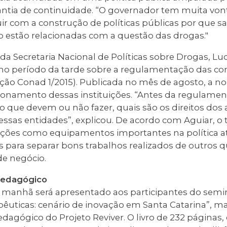
rantia de continuidade. “O governador tem muita von
ir com a construção de políticas públicas por que s
o estão relacionadas com a questão das drogas."
da Secretaria Nacional de Políticas sobre Drogas, 
ar no período da tarde sobre a regulamentação das 
ução Conad 1/2015). Publicada no mês de agosto, a n
onamento dessas instituições. “Antes da regulament
 o que devem ou não fazer, quais são os direitos dos
ssas entidades”, explicou. De acordo com Aguiar, o 
uições como equipamentos importantes na política a
ios para separar bons trabalhos realizados de outros
e negócio.
 pedagógico
 manhã será apresentado aos participantes do seminá
uticas: cenário de inovação em Santa Catarina”, mat
edagógico do Projeto Reviver. O livro de 232 páginas