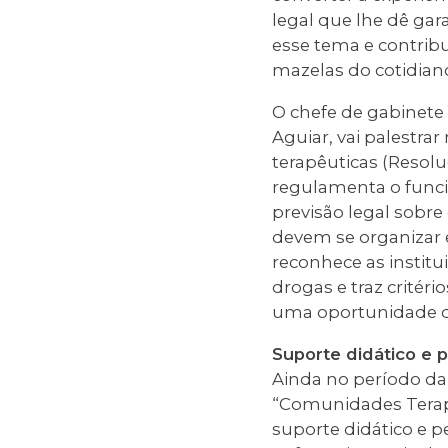
legal que lhe dê ga
esse tema e contribu
mazelas do cotidian
O chefe de gabinete 
Aguiar, vai palestr
terapêuticas (Resol
regulamenta o funci
previsão legal sobre
devem se organizar e
reconhece as instit
drogas e traz critér
uma oportunidade d
Suporte didático e
Ainda no período da
“Comunidades Terapê
suporte didático e p