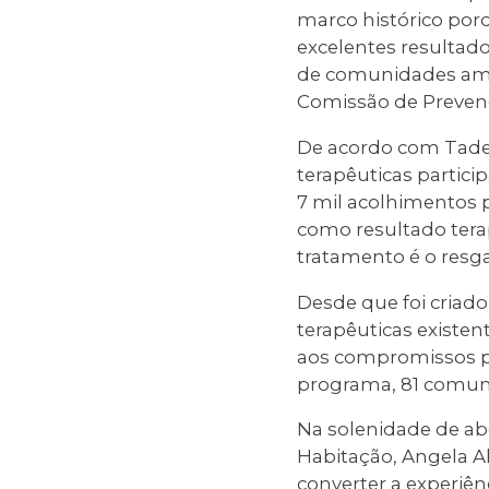
marco histórico por
excelentes resultad
de comunidades ampl
Comissão de Prevenç
De acordo com Tade
terapêuticas partic
7 mil acolhimentos 
como resultado terap
tratamento é o resg
Desde que foi criad
terapêuticas existen
aos compromissos pú
programa, 81 comun
Na solenidade de abe
Habitação, Angela Al
converter a experi