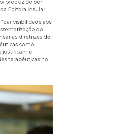
foi produzido por
da Editora Insular.
“dar visibilidade aos
istematização do
sar as diretrizes de
pêuticas como
 justificam e
es terapêuticas no