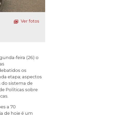
Ver fotos
gunda-feira (26) o
as
 debatidos os
nda etapa; aspectos
 do sistema de
de Políticas sobre
cas.
ões a 70
a de hoje é um