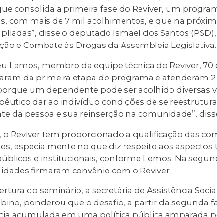
que consolida a primeira fase do Reviver, um progra
os, com mais de 7 mil acolhimentos, e que na próxim
iadas”, disse o deputado Ismael dos Santos (PSD),
ão e Combate às Drogas da Assembleia Legislativa.
u Lemos, membro da equipe técnica do Reviver, 7
iparam da primeira etapa do programa e atenderam 2
porque um dependente pode ser acolhido diversas v
êutico dar ao indivíduo condições de se reestruturar
ate da pessoa e sua reinserção na comunidade”, diss
o, o Reviver tem proporcionado a qualificação das c
tes, especialmente no que diz respeito aos aspectos t
blicos e institucionais, conforme Lemos. Na segun
idades firmaram convênio com o Reviver.
rtura do seminário, a secretária de Assistência Socia
bino, ponderou que o desafio, a partir da segunda fa
ência acumulada em uma política pública amparada 