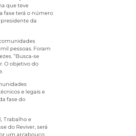
ma que teve
a fase terá o número
 presidente da
0 comunidades
 mil pessoas. Foram
ezes. “Busca-se
. O objetivo do
e.
omunidades
écnicos e legais e
da fase do
l, Trabalho e
se do Reviver, será
por um arcabouço