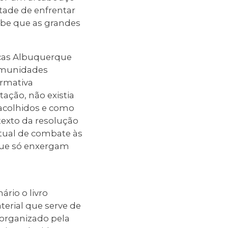
tade de enfrentar
abe que as grandes
Lucas Albuquerque
comunidades
ormativa
ação, não existia
 acolhidos e como
texto da resolução
tual de combate às
 que só enxergam
rio o livro
erial que serve de
, organizado pela