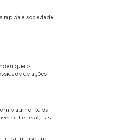
s rápida à sociedade
endeu que o
essidade de ações
 com o aumento da
Governo Federal, das
ão catarinense em