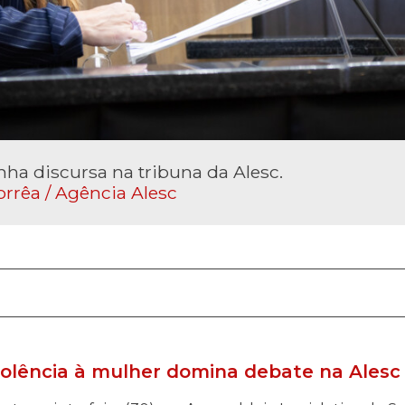
ha discursa na tribuna da Alesc.
orrêa / Agência Alesc
violência à mulher domina debate na Alesc