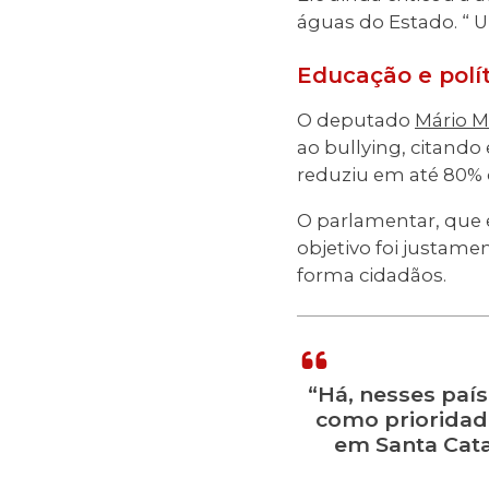
águas do Estado. “ 
Educação e polí
O deputado
Mário M
ao bullying, citando
reduziu em até 80% o
O parlamentar, que 
objetivo foi justam
forma cidadãos.
“Há, nesses paí
como prioridad
em Santa Cata