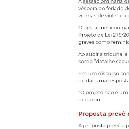
A
sessão ordinária de
véspera do feriado 
vítimas de violência
O destaque ficou pa
Projeto de Lei
275/2
graves como feminicí
Ao subir à tribuna, 
como “detalhe secun
Em um discurso cont
de dar uma resposta
“O projeto não é um 
declarou.
Proposta prevê 
A proposta prevê a p