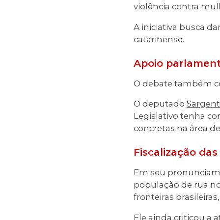
violência contra mul
A iniciativa busca d
catarinense.
Apoio parlament
O debate também co
O deputado
Sargent
Legislativo tenha c
concretas na área de
Fiscalização das
Em seu pronunciame
população de rua no 
fronteiras brasileir
Ele ainda criticou 