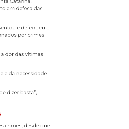
anta Catarina,
nto em defesa das
sentou e defendeu o
enados por crimes
 a dor das vítimas
e e da necessidade
de dizer basta”,
s
es crimes, desde que