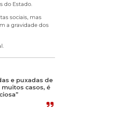
s do Estado.
tas sociais, mas
om a gravidade dos
l.
das e puxadas de
m muitos casos, é
ciosa”