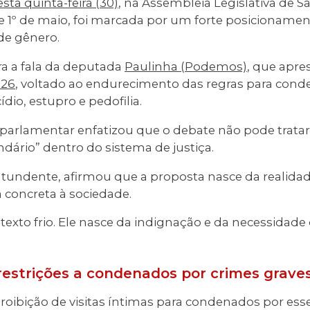
sta quinta-feira (30)
, na Assembleia Legislativa de S
de 1º de maio, foi marcada por um forte posicioname
 de gênero.
ra a fala da deputada
Paulinha (Podemos)
, que apre
026
, voltado ao endurecimento das regras para cond
dio, estupro e pedofilia.
a parlamentar enfatizou que o debate não pode tratar
dário” dentro do sistema de justiça.
undente, afirmou que a proposta nasce da realidad
 concreta à sociedade.
texto frio. Ele nasce da indignação e da necessidade 
restrições a condenados por crimes grave
roibição de visitas íntimas para condenados por ess