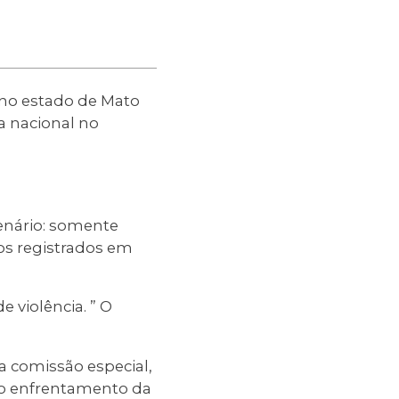
 no estado de Mato
a nacional no
enário: somente
os registrados em
 violência. ” O
 comissão especial,
 ao enfrentamento da