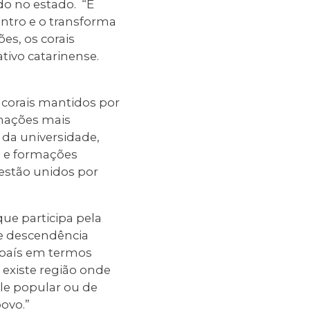
do no estado. “É
ntro e o transforma
es, os corais
ivo catarinense.
 corais mantidos por
rmações mais
 da universidade,
 e formações
estão unidos por
ue participa pela
de descendência
 país em termos
 existe região onde
ele popular ou de
povo.”