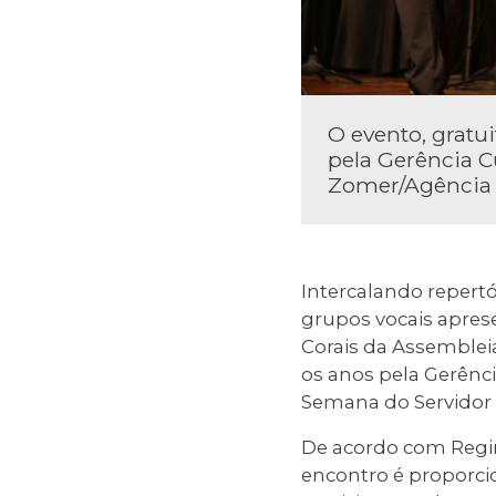
O evento, gratu
pela Gerência 
Zomer/Agência
Intercalando repertór
grupos vocais aprese
Corais da Assembleia
os anos pela Gerênc
Semana do Servidor 
De acordo com Regin
encontro é proporci