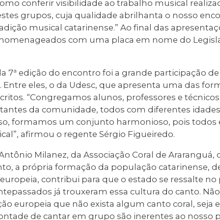
omo conferir visibilidade ao trabalho musical realiza
stes grupos, cuja qualidade abrilhanta o nosso enco
adição musical catarinense.” Ao final das apresentaçõ
m homenageados com uma placa em nome do Legislat
 7ª edição do encontro foi a grande participação de
s. Entre eles, o da Udesc, que apresenta uma das fo
nscritos. “Congregamos alunos, professores e técnicos
antes da comunidade, todos com diferentes idades
sso, formamos um conjunto harmonioso, pois todos 
al”, afirmou o regente Sérgio Figueiredo.
Antônio Milanez, da Associação Coral de Araranguá, q
to, a própria formação da população catarinense, 
ropeia, contribui para que o estado se ressalte no
ntepassados já trouxeram essa cultura do canto. Não
o europeia que não exista algum canto coral, seja 
a vontade de cantar em grupo são inerentes ao nosso 