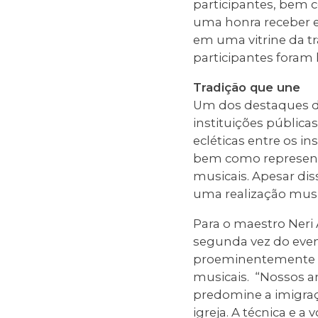
participantes, bem c
uma honra receber e
em uma vitrine da tr
participantes fora
Tradição que une
Um dos destaques da
instituições pública
ecléticas entre os i
bem como represent
musicais. Apesar di
uma realização music
Para o maestro Neri 
segunda vez do even
proeminentemente eu
musicais. “Nossos a
predomine a imigraçã
igreja. A técnica e 