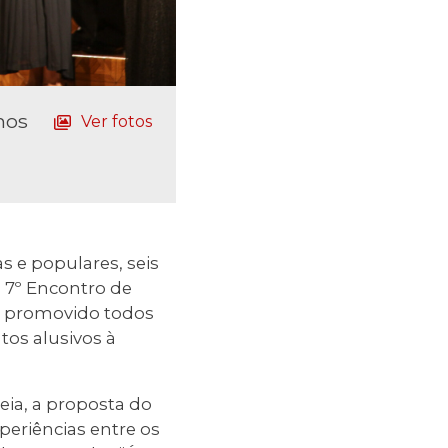
nos
Ver fotos
as e populares, seis
o 7º Encontro de
, é promovido todos
tos alusivos à
eia, a proposta do
eriências entre os