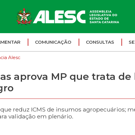
AMENTAR
COMUNICAÇÃO
CONSULTAS
SE
cia Alesc
as aprova MP que trata de 
gro
que reduz ICMS de insumos agropecuários; med
ra validação em plenário.