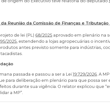
a de origem do Executivo teve relatoria do deputado
o da Reunião da Comissão de Finanças e Tributação 
rojeto de lei (PL)
68/2025
aprovado em plenário na 
395/2025
, estendendo a lojas agropecuárias o incentiv
rodutos antes previsto somente para indústrias, coo
tacadistas.
idação
emana passada e passou a ser a Lei
19.729/2026
. A M
e para deliberação em plenário para que possa ser 
eitos durante sua vigência. O relator explicou que “
lidar a MP”.