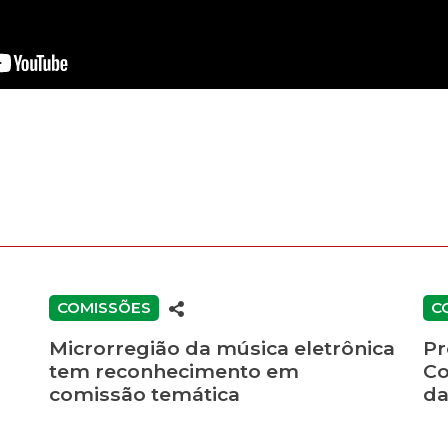
COMISSÕES
C
Microrregião da música eletrônica
Pr
tem reconhecimento em
Co
comissão temática
da