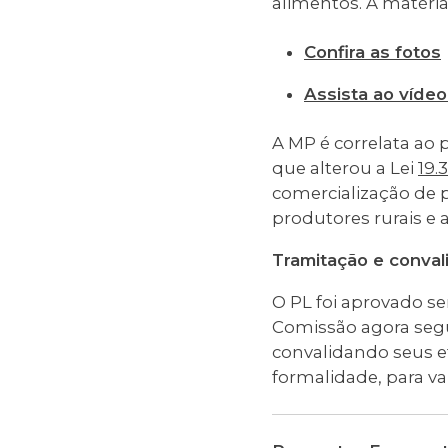
alimentos. A matéri
Confira as fotos
Assista ao víde
A MP é correlata ao p
que alterou a Lei
19.
comercialização de p
produtores rurais e a
Tramitação e conval
O PL foi aprovado s
Comissão agora segu
convalidando seus ef
formalidade, para va