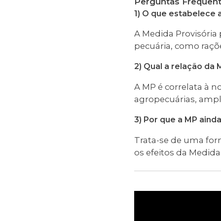
Perguntas Frequen
1) O que estabelece
A Medida Provisória
pecuária, como raçõe
2) Qual a relação da
A MP é correlata à n
agropecuárias, ampli
3) Por que a MP ainda
Trata-se de uma for
os efeitos da Medida