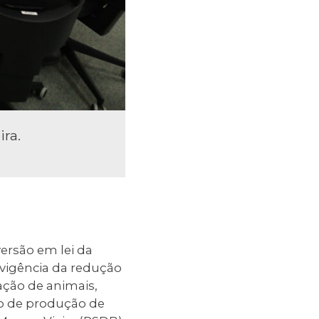
ra.
versão em lei da
 vigência da redução
ação de animais,
sto de produção de