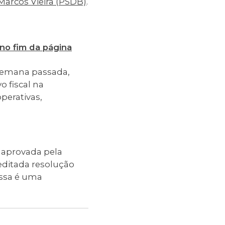
Marcos Vieira (PSDB)
.
no fim da página
semana passada,
o fiscal na
perativas,
P aprovada pela
editada resolução
essa é uma