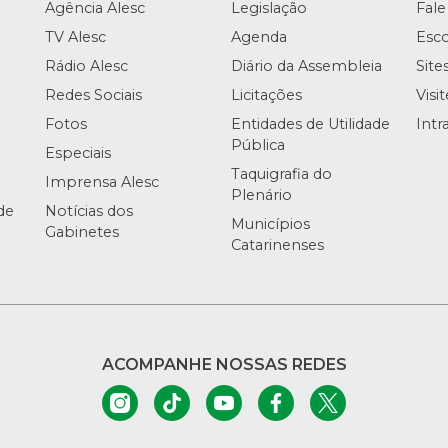
Agência Alesc
Legislação
Fale
TV Alesc
Agenda
Esco
Rádio Alesc
Diário da Assembleia
Site
Redes Sociais
Licitações
Visi
Fotos
Entidades de Utilidade
Intr
Pública
Especiais
Taquigrafia do
Imprensa Alesc
Plenário
de
Notícias dos
Municípios
Gabinetes
Catarinenses
ACOMPANHE NOSSAS REDES