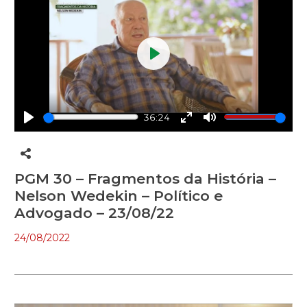
Play
36:24
Play
Enter
Mute
fullscreen
PGM 30 – Fragmentos da História –
Nelson Wedekin – Político e
Advogado – 23/08/22
24/08/2022