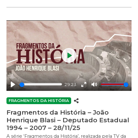
e/ou na sociedade. Neste episódio, o entrevistado é o
ex-ministro do Superior Tribunal de Justiça Jorge
Mussi.
Play
29:23
Play
Enter
Mute
fullscreen
FRAGMENTOS DA HISTÓRIA
Fragmentos da História – João
Henrique Blasi – Deputado Estadual
1994 – 2007 – 28/11/25
A série ‘Fragmentos da História’, realizada pela TV da