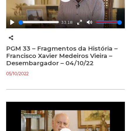
Play
33:18
Play
Enter
Mute
fullscreen
PGM 33 – Fragmentos da História –
Francisco Xavier Medeiros Vieira –
Desembargador – 04/10/22
05/10/2022