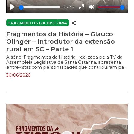
35:33
Play
Enter
Mute
fullscreen
FRAGMENTOS DA HISTÓRIA
Fragmentos da História – Glauco
Olinger – Introdutor da extensão
rural em SC – Parte 1
A série ‘Fragmentos da História’, realizada pela TV da
Assembleia Legislativa de Santa Catarina, apresenta
entrevistas com personalidades que contribuíram para
o desenvolvimento do Estado. No programa, políticos
30/06/2026
e outras figuras públicas relembram a trajetória
pessoal e profissional, abordando a atuação na política
e na sociedade. Neste episódio, o entrevistado é o
engenheiro agrônomo Glauco Olinger que introduziu
a extensão rural em Santa Catarina, criou o Centro de
Ciências Agrárias da UFSC e a Embrapa, entre várias
outras realizações responsáveis pela evolução da
agricultura catarinense. Olinger chega em 2026 aos
104 anos de idade e tem muita história pra contar. […]