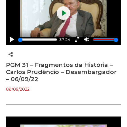
Play
37:24
Play
Enter
Mute
fullscreen
PGM 31 – Fragmentos da História –
Carlos Prudêncio – Desembargador
– 06/09/22
08/09/2022