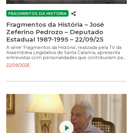
Play
Enter
Mute
fullscreen
FRAGMENTOS DA HISTÓRIA
Fragmentos da História – José
Zeferino Pedrozo – Deputado
Estadual 1987-1995 – 22/09/25
A série ‘Fragmentos da História’, realizada pela TV da
Assembleia Legislativa de Santa Catarina, apresenta
entrevistas com personalidades que contribuíram para
o desenvolvimento do Estado. Em meia-hora,
22/09/2025
políticos e outras figuras públicas relembram a
trajetória pessoal e profissional, abordando a atuação
na política e/ou na sociedade. Neste episódio, o
entrevistado é o presidente da Federação da
Agricultura e Pecuária do Estado de Santa Catarina
(Faesc), José Zeferino Pedrozo, que exerceu o cargo
de deputado estadual entre 1987 e 1995, sendo
parlamentar constituinte e defensor dos interesses
das cooperativas no Poder Legislativo Estadual.