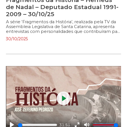
de Nadal – Deputado Estadual 1991-
2009 – 30/10/25
A série ‘Fragmentos da História’, realizada pela TV da
Assembleia Legislativa de Santa Catarina, apresenta
entrevistas com personalidades que contribuíram para
o desenvolvimento do Estado. No programa, políticos
30/10/2025
e outras figuras públicas relembram a trajetória
pessoal e profissional, abordando a atuação na política
e/ou na sociedade. Neste episódio, o entrevistado é o
presidente do Tribunal de Contas de Santa Catarina
Herneus De Nadal, que atuou como deputado
estadual entre 1991 e 2009.
Play
31:51