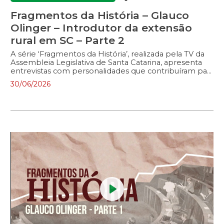
Fragmentos da História – Glauco
Olinger – Introdutor da extensão
rural em SC – Parte 2
A série ‘Fragmentos da História’, realizada pela TV da
Assembleia Legislativa de Santa Catarina, apresenta
entrevistas com personalidades que contribuíram para
o desenvolvimento do Estado. No programa, políticos
30/06/2026
e outras figuras públicas relembram a trajetória
pessoal e profissional, abordando a atuação na política
e na sociedade. Neste episódio, o entrevistado é o
engenheiro agrônomo Glauco Olinger que introduziu
a extensão rural em Santa Catarina, criou o Centro de
Ciências Agrárias da UFSC e a Embrapa, entre várias
outras realizações responsáveis pela evolução da
agricultura catarinense. Olinger chega em 2026 aos
104 anos de idade e tem muita história pra contar. […]
Play