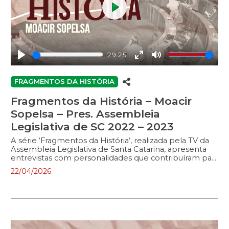
Play
29:25
Play
Enter
Mute
fullscreen
FRAGMENTOS DA HISTÓRIA
Fragmentos da História – Moacir
Sopelsa – Pres. Assembleia
Legislativa de SC 2022 – 2023
A série ‘Fragmentos da História’, realizada pela TV da
Assembleia Legislativa de Santa Catarina, apresenta
entrevistas com personalidades que contribuíram para
o desenvolvimento do Estado. No programa, políticos
22/04/2026
e outras figuras públicas relembram a trajetória
pessoal e profissional, abordando a atuação na política
e/ou na sociedade. Neste episódio, o entrevistado é o
ex-deputado estadual e ex-presidente da Alesc
Moacir Sopelsa que esteve à frente do parlamento
catarinense entre 2022 e 2023.