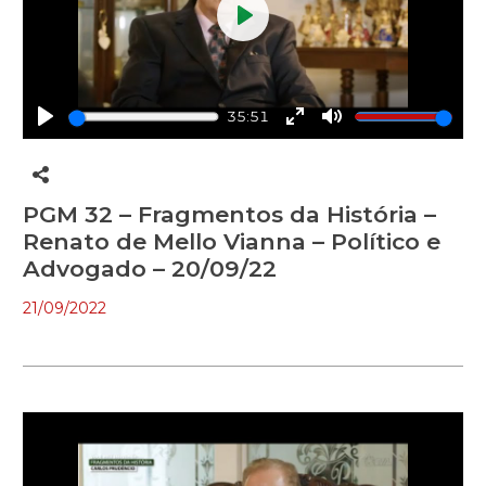
Play
35:51
Play
Enter
Mute
fullscreen
PGM 32 – Fragmentos da História –
Renato de Mello Vianna – Político e
Advogado – 20/09/22
21/09/2022