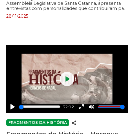
Assembleia Legislativa de Santa Catarina, apresenta
entrevistas com personalidades que contribuíram para
o desenvolvimento do Estado. No programa, políticos
28/11/2025
e outras figuras públicas relembram a trajetória
pessoal e profissional, abordando a atuação na política
e/ou na sociedade. Neste episódio, o entrevistado é o
desembargador João Henrique Blasi que atuou como
deputado estadual entre 1994 e 2007 e foi
presidente do TJSC de 2022 a 2023.
Play
32:12
Play
Enter
Mute
fullscreen
FRAGMENTOS DA HISTÓRIA
Fragmentos da História – Herneus