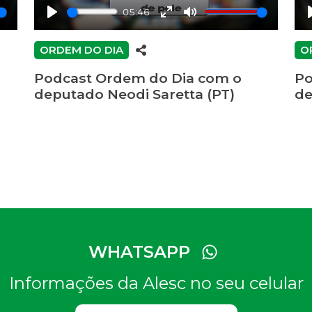
05:46
Play
Enter
Mute
fullscreen
ORDEM DO DIA
O
Podcast Ordem do Dia com o
Po
deputado Neodi Saretta (PT)
de
WHATSAPP
Informações da Alesc no seu celular