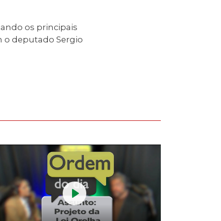
fullscreen
ndo os principais
m o deputado Sergio
Play