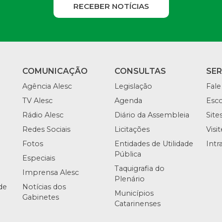
RECEBER NOTÍCIAS
COMUNICAÇÃO
CONSULTAS
SE
Agência Alesc
Legislação
Fale
TV Alesc
Agenda
Esco
Rádio Alesc
Diário da Assembleia
Site
Redes Sociais
Licitações
Visi
Fotos
Entidades de Utilidade
Intr
Pública
Especiais
Taquigrafia do
Imprensa Alesc
Plenário
de
Notícias dos
Municípios
Gabinetes
Catarinenses