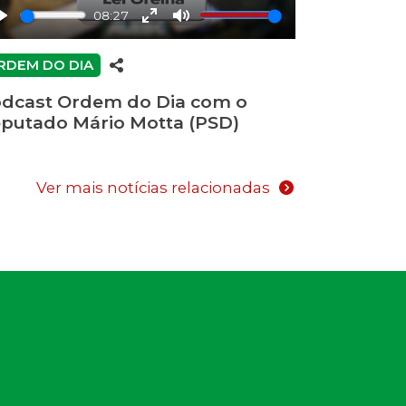
08:27
Play
Enter
Mute
fullscreen
RDEM DO DIA
dcast Ordem do Dia com o
putado Mário Motta (PSD)
Ver mais notícias relacionadas