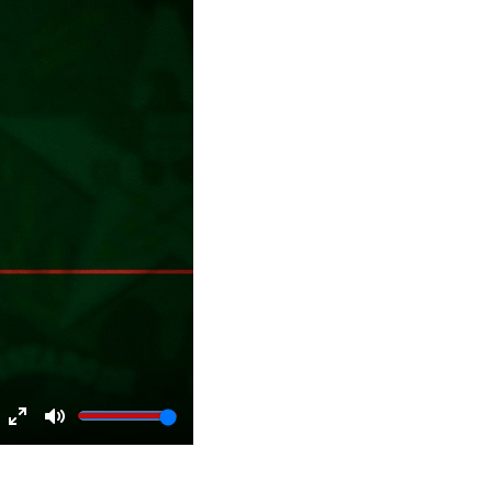
Enter
Mute
fullscreen