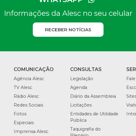
Informações da Alesc no seu celular
RECEBER NOTÍCIAS
COMUNICAÇÃO
CONSULTAS
SE
Agência Alesc
Legislação
Fale
TV Alesc
Agenda
Esco
Rádio Alesc
Diário da Assembleia
Site
Redes Sociais
Licitações
Visi
Fotos
Entidades de Utilidade
Intr
Pública
Especiais
Taquigrafia do
Imprensa Alesc
Plenário