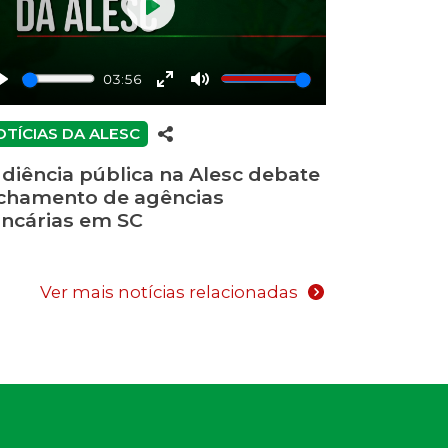
Play
03:56
Play
Enter
Mute
fullscreen
OTÍCIAS DA ALESC
diência pública na Alesc debate
chamento de agências
ncárias em SC
Ver mais notícias relacionadas