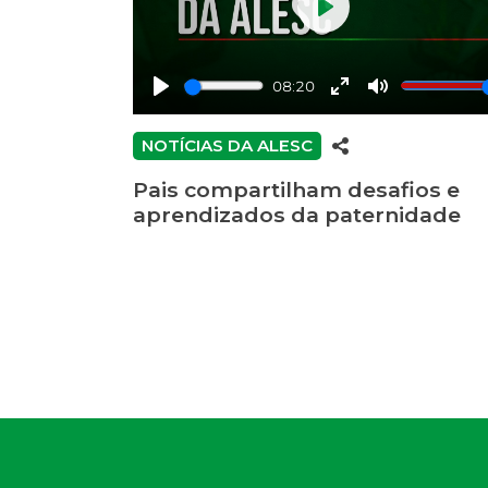
Play
08:20
Play
Enter
Mute
fullscreen
NOTÍCIAS DA ALESC
Pais compartilham desafios e
aprendizados da paternidade