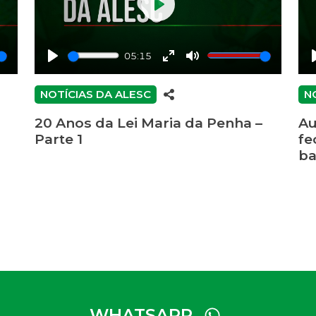
Play
05:15
Play
Enter
Mute
fullscreen
NOTÍCIAS DA ALESC
N
20 Anos da Lei Maria da Penha –
Au
Parte 1
fe
ba
WHATSAPP