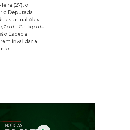
eira (27), o
ório Deputada
do estadual Alex
zação do Código de
são Especial
rem invalidar a
ado.