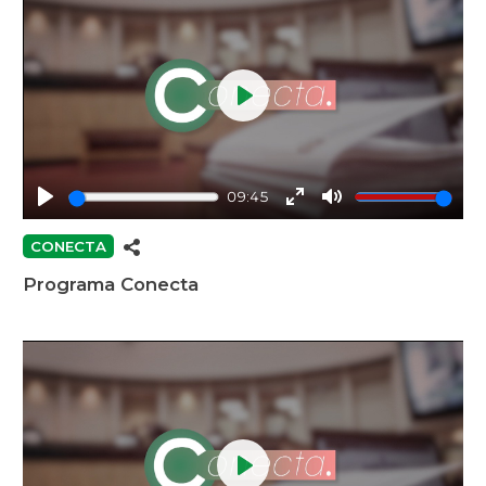
Play
09:45
Play
Enter
Mute
fullscreen
CONECTA
Programa Conecta