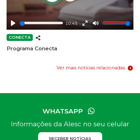
Play
10:45
Play
Enter
Mute
fullscreen
CONECTA
Programa Conecta
Ver mais notícias relacionadas
WHATSAPP
Informações da Alesc no seu celular
RECEBER NOTÍCIAS