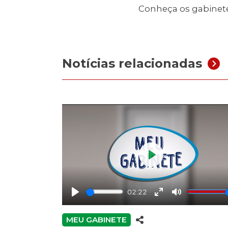
Conheça os gabinete
Notícias relacionadas
Play
02:22
Play
Enter
Mute
fullscreen
MEU GABINETE