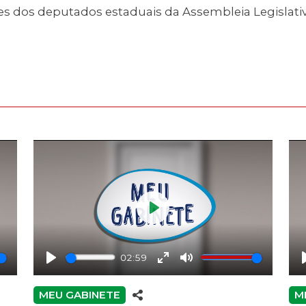
s dos deputados estaduais da Assembleia Legislativ
Play
02:59
Play
Enter
Mute
fullscreen
MEU GABINETE
M