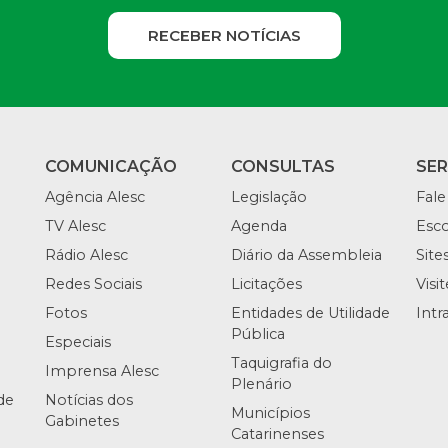
RECEBER NOTÍCIAS
COMUNICAÇÃO
CONSULTAS
SE
Agência Alesc
Legislação
Fale
TV Alesc
Agenda
Esco
Rádio Alesc
Diário da Assembleia
Site
Redes Sociais
Licitações
Visi
Fotos
Entidades de Utilidade
Intr
Pública
Especiais
Taquigrafia do
Imprensa Alesc
Plenário
de
Notícias dos
Municípios
Gabinetes
Catarinenses