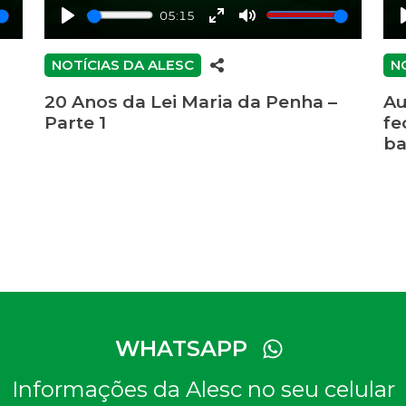
05:15
Play
Enter
Mute
fullscreen
NOTÍCIAS DA ALESC
N
20 Anos da Lei Maria da Penha –
Au
Parte 1
fe
ba
WHATSAPP
Informações da Alesc no seu celular