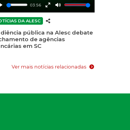
03:56
Play
Enter
Mute
fullscreen
OTÍCIAS DA ALESC
diência pública na Alesc debate
chamento de agências
ncárias em SC
Ver mais notícias relacionadas