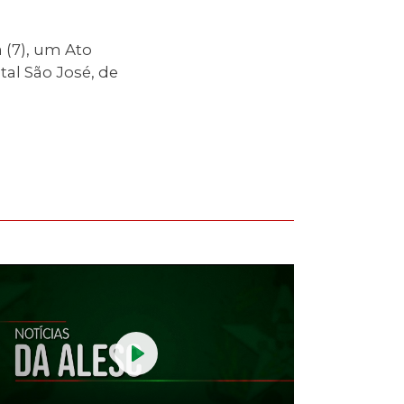
fullscreen
a (7), um Ato
al São José, de
Play