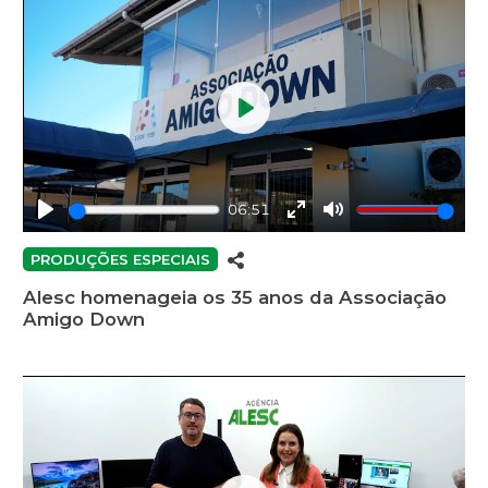
Play
06:51
Play
Enter
Mute
fullscreen
PRODUÇÕES ESPECIAIS
Alesc homenageia os 35 anos da Associação
Amigo Down