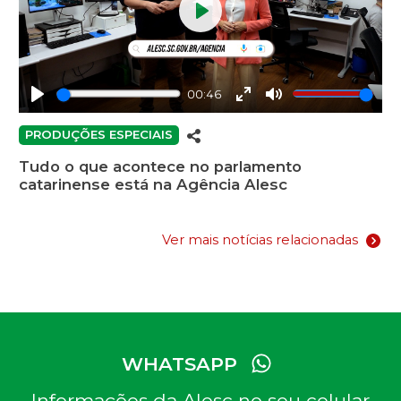
Play
00:46
Play
Enter
Mute
fullscreen
PRODUÇÕES ESPECIAIS
Tudo o que acontece no parlamento
catarinense está na Agência Alesc
Ver mais notícias relacionadas
WHATSAPP
Informações da Alesc no seu celular