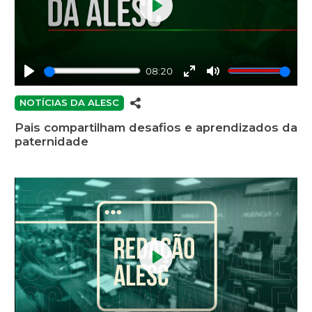
Play
08:20
Play
Enter
Mute
fullscreen
NOTÍCIAS DA ALESC
Pais compartilham desafios e aprendizados da
paternidade
Play