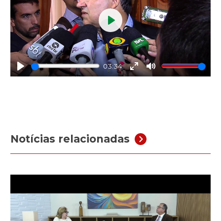
Play
03:34
Play
Enter
Mute
fullscreen
Notícias relacionadas