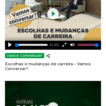
Play
41:50
Play
Enter
Mute
fullscreen
VAMOS CONVERSAR?
Escolhas e mudanças de carreira – Vamos
Conversar?