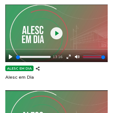
Play
13:16
Play
Enter
Mute
fullscreen
ALESC EM DIA
Alesc em Dia