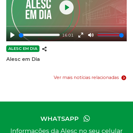
Play
16:01
Play
Enter
Mute
fullscreen
ALESC EM DIA
Alesc em Dia
Ver mais notícias relacionadas
WHATSAPP
Informações da Alesc no seu celular