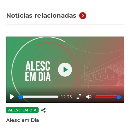
Notícias relacionadas
Play
12:33
Play
Enter
Mute
fullscreen
ALESC EM DIA
Alesc em Dia