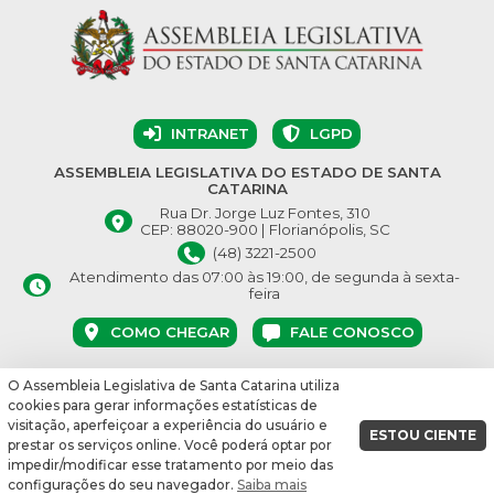
INTRANET
LGPD
ASSEMBLEIA LEGISLATIVA DO ESTADO DE SANTA
CATARINA
Rua Dr. Jorge Luz Fontes, 310
CEP: 88020-900 | Florianópolis, SC
(48) 3221-2500
Atendimento das 07:00 às 19:00, de segunda à sexta-
feira
COMO CHEGAR
FALE CONOSCO
O Assembleia Legislativa de Santa Catarina utiliza
© Assembleia Legislativa do Estado de Santa Catarina 2026.
cookies para gerar informações estatísticas de
Desenvolvido por:
visitação, aperfeiçoar a experiência do usuário e
ESTOU CIENTE
prestar os serviços online. Você poderá optar por
vbuild 17609
impedir/modificar esse tratamento por meio das
configurações do seu navegador.
Saiba mais