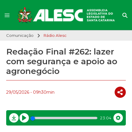
Comunicação
Rádio Alesc
Redação Final #262: lazer
com segurança e apoio ao
agronegócio
29/05/2026 - 09h30min
23:04
Download
Play
Settin