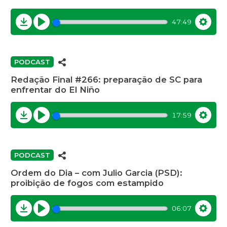
47:49
Download
Play
Settin
PODCAST
Redação Final #266: preparação de SC para
enfrentar do El Niño
17:59
Download
Play
Settin
PODCAST
Ordem do Dia – com Julio Garcia (PSD):
proibição de fogos com estampido
06:07
Download
Play
Settin