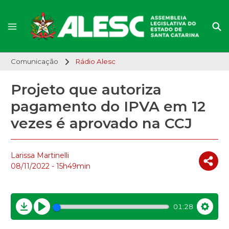
Comunicação
Rádio Alesc
Projeto que autoriza
pagamento do IPVA em 12
vezes é aprovado na CCJ
Larissa Martinelli
08/11/2022 - 15h49min
01:28
Download
Play
Settin