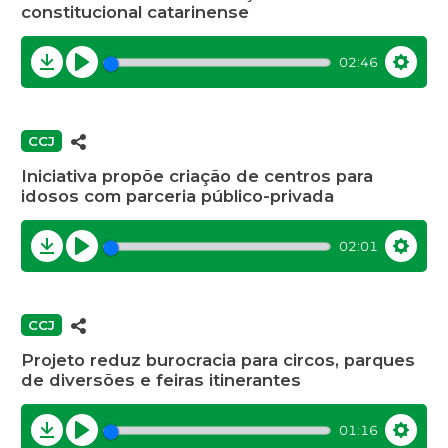
constitucional catarinense
02:46
Download
Play
Settin
CCJ
Iniciativa propõe criação de centros para
idosos com parceria público-privada
02:01
Download
Play
Settin
CCJ
Projeto reduz burocracia para circos, parques
de diversões e feiras itinerantes
01:16