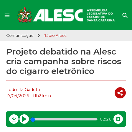
Comunicação
Rádio Alesc
Projeto debatido na Alesc
cria campanha sobre riscos
do cigarro eletrônico
Ludmilla Gadotti
17/04/2026 - 11h21min
02:26
Download
Play
Settin