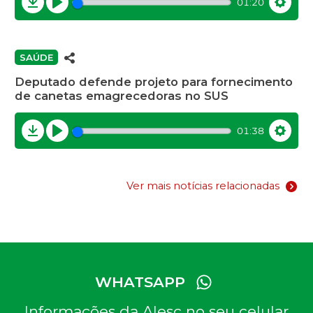
01:20
Download
Play
Settin
SAÚDE
Deputado defende projeto para fornecimento
de canetas emagrecedoras no SUS
01:38
Download
Play
Settin
Ver mais notícias relacionadas
WHATSAPP
Informações da Alesc no seu celular