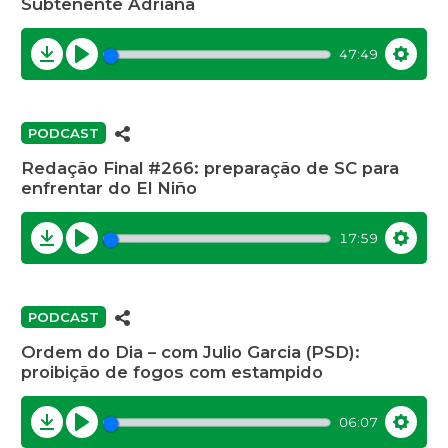
Subtenente Adriana
47:49
Download
Play
Settin
PODCAST
Redação Final #266: preparação de SC para
enfrentar do El Niño
17:59
Download
Play
Settin
PODCAST
Ordem do Dia – com Julio Garcia (PSD):
proibição de fogos com estampido
06:07
Download
Play
Settin