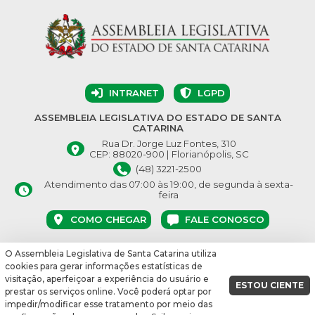
INTRANET
LGPD
ASSEMBLEIA LEGISLATIVA DO ESTADO DE SANTA
CATARINA
Rua Dr. Jorge Luz Fontes, 310
CEP: 88020-900 | Florianópolis, SC
(48) 3221-2500
Atendimento das 07:00 às 19:00, de segunda à sexta-
feira
COMO CHEGAR
FALE CONOSCO
O Assembleia Legislativa de Santa Catarina utiliza
© Assembleia Legislativa do Estado de Santa Catarina 2026.
cookies para gerar informações estatísticas de
Desenvolvido por:
visitação, aperfeiçoar a experiência do usuário e
ESTOU CIENTE
prestar os serviços online. Você poderá optar por
vbuild 17609
impedir/modificar esse tratamento por meio das