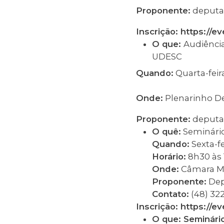
Proponente:
deputa
Inscrição: https://e
O que:
Audiênci
UDESC
Quando:
Quarta-feir
Onde:
Plenarinho De
Proponente:
deputa
O quê:
Seminário
Quando:
Sexta-f
Horário:
8h30 às 
Onde:
Câmara Mu
Proponente:
Dep
Contato:
(48) 32
Inscrição: https://e
O que: Seminário