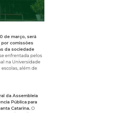
20 de março, será
s por comissões
as da sociedade
ise enfrentada pelos
nal na Universidade
 escolas, além de
ral da Assembleia
ncia Pública
para
anta Catarina.
O