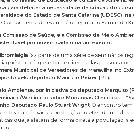
ira, a Comissão de Educação e Cultura da Assembleia
ca para debater a necessidade de criação do curso
ersidade do Estado de Santa Catarina (UDESC), na qu
. O proponente do evento é o deputado Fernando Kr
, a Comissão de Saúde, e a Comissão de Meio Ambie
ustentável promovem cada uma um evento.
ibromialgia
faz parte de uma série de seminários reg
diagnóstico e à garantia de direitos das pessoas com
âmara Municipal de Vereadores de Maravilha, no Ex
roposto pelo deputado Maurício Peixer (PL).
o Ambiente, por iniciativa do deputado Marquito (
minário/Webinário sobre Mudanças Climáticas – “San
inho Deputado Paulo Stuart Wright
. O encontro tem
ncentivar a reflexão e construção coletiva diante dos
icas que já afetam de forma direta a população, a 
ado.