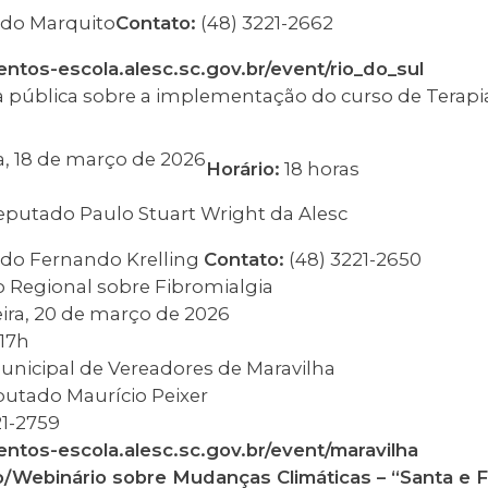
do Marquito
Contato:
(48) 3221-2662
ventos-escola.alesc.sc.gov.br/event/rio_do_sul
a pública sobre a implementação do curso de Terapi
a, 18 de março de 2026
Horário:
18 horas
putado Paulo Stuart Wright da Alesc
do Fernando Krelling
Contato:
(48) 3221-2650
 Regional sobre Fibromialgia
eira, 20 de março de 2026
17h
nicipal de Vereadores de Maravilha
utado Maurício Peixer
21-2759
ventos-escola.alesc.sc.gov.br/event/maravilha
/Webinário sobre Mudanças Climáticas – “Santa e Fr