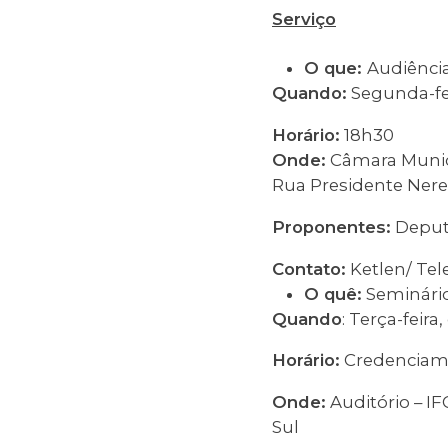
Serviço
O que:
Audiência
Quando:
Segunda-fei
Horário:
18h30
Onde:
Câmara Munici
Rua Presidente Nere
Proponentes:
Deput
Contato:
Ketlen/ Tel
O quê:
Seminári
Quando
: Terça-feir
Horário:
Credenciamen
Onde:
Auditório – I
Sul