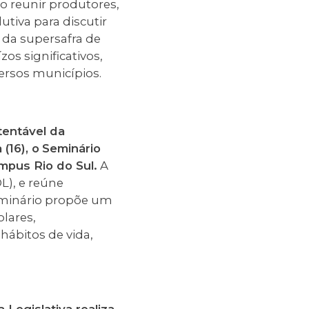
o reunir produtores,
utiva para discutir
 da supersafra de
os significativos,
ersos municípios.
tentável da
(16), o
Seminário
mpus Rio do Sul.
A
L), e reúne
seminário propõe um
lares,
ábitos de vida,