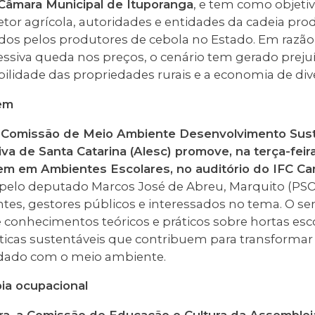
Câmara Municipal de Ituporanga
, e tem como objetiv
tor agrícola, autoridades e entidades da cadeia prod
ados pelos produtores de cebola no Estado. Em razão
ssiva queda nos preços, o cenário tem gerado prejuíz
ilidade das propriedades rurais e a economia de div
em
, a Comissão de Meio Ambiente Desenvolvimento Sus
va de Santa Catarina (Alesc) promove, na terça-feira 
m em Ambientes Escolares, no auditório do IFC Ca
a pelo deputado Marcos José de Abreu, Marquito (PSO
tes, gestores públicos e interessados no tema. O 
 conhecimentos teóricos e práticos sobre hortas esco
cas sustentáveis que contribuem para transformar h
dado com o meio ambiente.
ia ocupacional