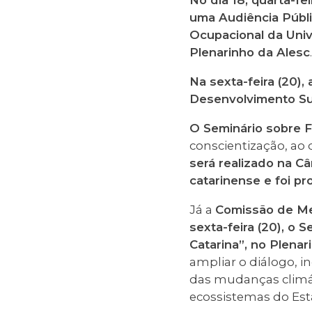
No dia 18, quarta-fe
uma Audiência Públi
Ocupacional da Univ
Plenarinho da Alesc
Na sexta-feira (20)
Desenvolvimento S
O Seminário sobre F
conscientização, ao 
será realizado na C
catarinense e foi p
Já a
Comissão de Mei
sexta-feira (20), o
Se
Catarina”,
no Plenar
ampliar o diálogo, i
das mudanças climát
ecossistemas do Est