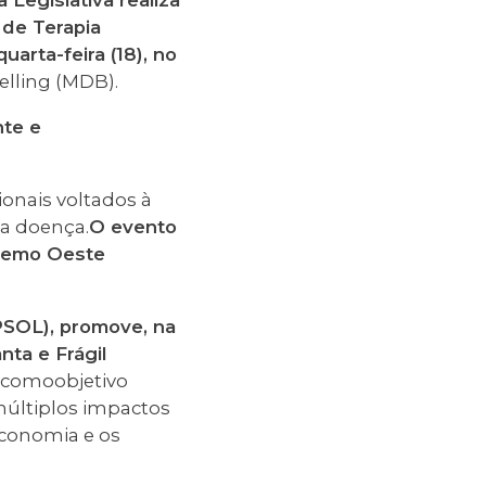
 Legislativa realiza
 de Terapia
arta-feira (18), no
elling (MDB).
nte e
ionais voltados à
 a doença.
O evento
tremo Oeste
PSOL), promove, na
ta e Frágil
 comoobjetivo
 múltiplos impactos
economia e os