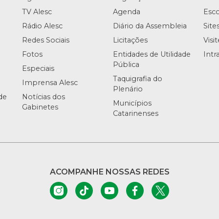
TV Alesc
Agenda
Esco
Rádio Alesc
Diário da Assembleia
Site
Redes Sociais
Licitações
Visi
Fotos
Entidades de Utilidade
Intr
Pública
Especiais
Taquigrafia do
Imprensa Alesc
Plenário
de
Notícias dos
Municípios
Gabinetes
Catarinenses
ACOMPANHE NOSSAS REDES