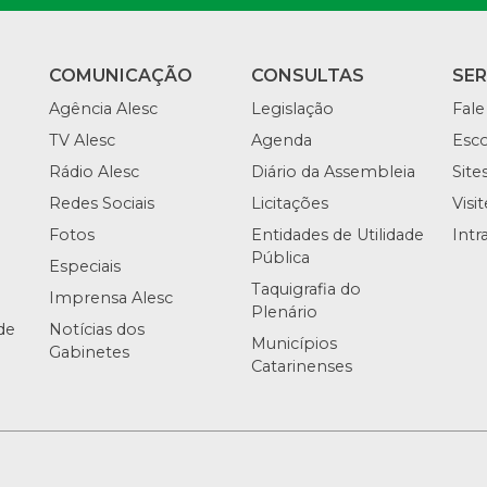
COMUNICAÇÃO
CONSULTAS
SE
Agência Alesc
Legislação
Fale
TV Alesc
Agenda
Esco
Rádio Alesc
Diário da Assembleia
Site
Redes Sociais
Licitações
Visi
Fotos
Entidades de Utilidade
Intr
Pública
Especiais
Taquigrafia do
Imprensa Alesc
Plenário
de
Notícias dos
Municípios
Gabinetes
Catarinenses