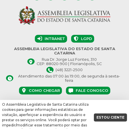
INTRANET
LGPD
ASSEMBLEIA LEGISLATIVA DO ESTADO DE SANTA
CATARINA
Rua Dr. Jorge Luz Fontes, 310
CEP: 88020-900 | Florianópolis, SC
(48) 3221-2500
Atendimento das 07:00 às 19:00, de segunda à sexta-
feira
COMO CHEGAR
FALE CONOSCO
O Assembleia Legislativa de Santa Catarina utiliza
© Assembleia Legislativa do Estado de Santa Catarina 2026.
cookies para gerar informações estatísticas de
Desenvolvido por:
visitação, aperfeiçoar a experiência do usuário e
ESTOU CIENTE
prestar os serviços online. Você poderá optar por
vbuild 17609
impedir/modificar esse tratamento por meio das