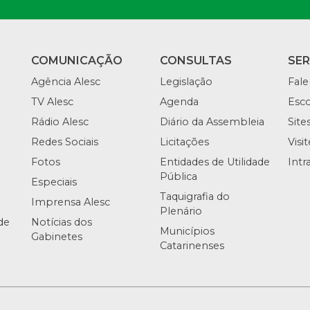
COMUNICAÇÃO
CONSULTAS
SE
Agência Alesc
Legislação
Fale
TV Alesc
Agenda
Esco
Rádio Alesc
Diário da Assembleia
Site
Redes Sociais
Licitações
Visi
Fotos
Entidades de Utilidade
Intr
Pública
Especiais
Taquigrafia do
Imprensa Alesc
Plenário
de
Notícias dos
Municípios
Gabinetes
Catarinenses