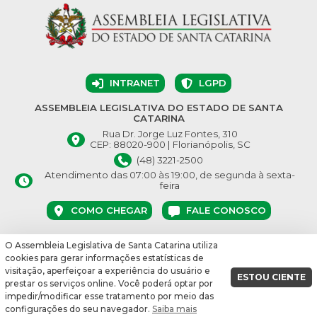
INTRANET
LGPD
ASSEMBLEIA LEGISLATIVA DO ESTADO DE SANTA
CATARINA
Rua Dr. Jorge Luz Fontes, 310
CEP: 88020-900 | Florianópolis, SC
(48) 3221-2500
Atendimento das 07:00 às 19:00, de segunda à sexta-
feira
COMO CHEGAR
FALE CONOSCO
O Assembleia Legislativa de Santa Catarina utiliza
© Assembleia Legislativa do Estado de Santa Catarina 2026.
cookies para gerar informações estatísticas de
Desenvolvido por:
visitação, aperfeiçoar a experiência do usuário e
ESTOU CIENTE
prestar os serviços online. Você poderá optar por
vbuild 17609
impedir/modificar esse tratamento por meio das
configurações do seu navegador.
Saiba mais