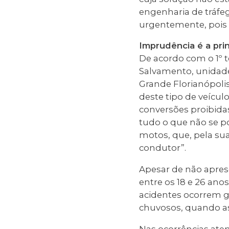
engenharia de tráfeg
urgentemente, pois 
Imprudência é a pri
De acordo com o 1º t
Salvamento, unidade
Grande Florianópoli
deste tipo de veícul
conversões proibida
tudo o que não se p
motos, que, pela su
condutor”.
Apesar de não apres
entre os 18 e 26 ano
acidentes ocorrem g
chuvosos, quando as 
Nas ocorrências ate