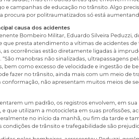
o e campanhas de educação no trânsito. Algo precisa
a procura por politraumatizados só está aumentando”
ncipal causa dos acidentes
enente Bombeiro Militar, Eduardo Silveira Peduzzi, 
 que presta atendimento a vítimas de acidentes de t
s, as ocorrências estão diretamente ligadas à impru
o. “São manobras não sinalizadas, ultrapassagens pela
s, bem como excesso de velocidade e ingestão de beb
ode fazer no trânsito, ainda mais com um meio de t
a conformação, não apresentam muitos meios de se
entarem um padrão, os registros envolvem, em sua
s, e que utilizam a motocicleta em suas profissões, a
eralmente no início da manhã, ou fim da tarde e t
condições de trânsito e trafegabilidade são prejudi
ndidas pelos bombeiros, acrescentou Peduzzi, geral