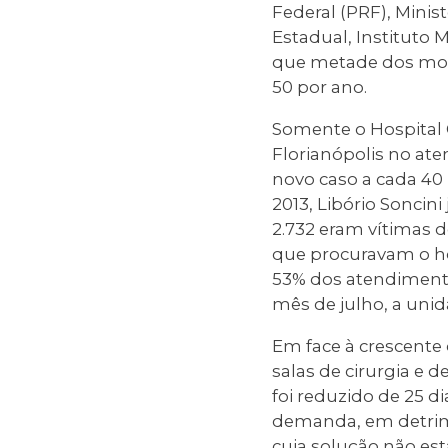
Federal (PRF), Minist
Estadual, Instituto 
que metade dos morto
50 por ano.
Somente o Hospital 
Florianópolis no at
novo caso a cada 40
2013, Libório Soncin
2.732 eram vítimas 
que procuravam o ho
53% dos atendimento
mês de julho, a unid
Em face à crescente
salas de cirurgia e 
foi reduzido de 25 d
demanda, em detrime
cuja solução não es