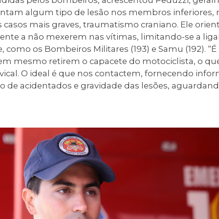
sentam algum tipo de lesão nos membros inferiores
os casos mais graves, traumatismo craniano. Ele orie
te a não mexerem nas vítimas, limitando-se a ligar 
 como os Bombeiros Militares (193) e Samu (192). “
em mesmo retirem o capacete do motociclista, o qu
rvical. O ideal é que nos contactem, fornecendo info
ro de acidentados e gravidade das lesões, aguardan