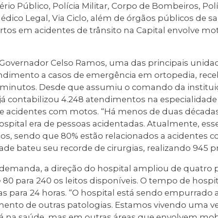
ério Público, Polícia Militar, Corpo de Bombeiros, Pol
Médico Legal, Via Ciclo, além de órgãos públicos de
s em acidentes de trânsito na Capital envolve moto
Governador Celso Ramos, uma das principais unida
endimento a casos de emergência em ortopedia, rec
 minutos. Desde que assumiu o comando da instituiç
i já contabilizou 4.248 atendimentos na especialidade
de acidentes com motos. “Há menos de duas década
spital era de pessoas acidentadas. Atualmente, es
s, sendo que 80% estão relacionados a acidentes c
ade bateu seu recorde de cirurgias, realizando 945 
 demanda, a direção do hospital ampliou de quatro 
de 80 para 240 os leitos disponíveis. O tempo de hos
ias para 24 horas. “O hospital está sendo empurrado 
nto de outras patologias. Estamos vivendo uma ve
tá na saúde, mas em outras áreas que envolvem mob