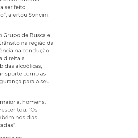
 ser feito
, alertou Soncini.
do Grupo de Busca e
rânsito na região da
dência na condução
 direita e
idas alcoólicas,
ransporte como as
gurança para o seu
 maioria, homens,
crescentou. “Os
ambém nos dias
cadas”.
mente os