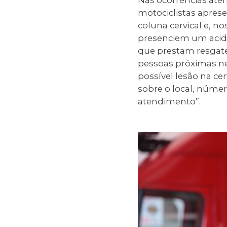
motociclistas apre
coluna cervical e, n
presenciem um aciden
que prestam resgate,
pessoas próximas n
possível lesão na ce
sobre o local, núme
atendimento”.