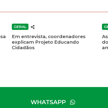
GERAL
G
osa
Em entrevista, coordenadores
As
explicam Projeto Educando
do
Cidadãos
a
WHATSAPP