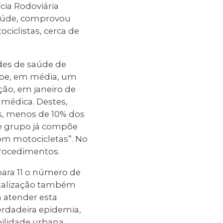
ícia Rodoviária
 saúde, comprovou
ciclistas, cerca de
des de saúde de
ebe, em média, um
ão, em janeiro de
 médica. Destes,
s, menos de 10% dos
se grupo já compõe
om motocicletas”. No
procedimentos.
para 11 o número de
pitalização também
a atender esta
rdadeira epidemia,
ilidade urbana,