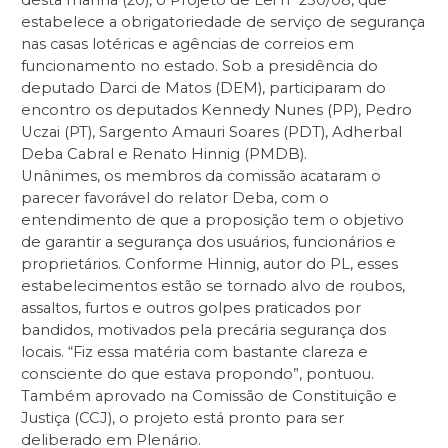
desta manhã (20), o Projeto de Lei nº 250/08, que
estabelece a obrigatoriedade de serviço de segurança
nas casas lotéricas e agências de correios em
funcionamento no estado. Sob a presidência do
deputado Darci de Matos (DEM), participaram do
encontro os deputados Kennedy Nunes (PP), Pedro
Uczai (PT), Sargento Amauri Soares (PDT), Adherbal
Deba Cabral e Renato Hinnig (PMDB).
Unânimes, os membros da comissão acataram o
parecer favorável do relator Deba, com o
entendimento de que a proposição tem o objetivo
de garantir a segurança dos usuários, funcionários e
proprietários. Conforme Hinnig, autor do PL, esses
estabelecimentos estão se tornado alvo de roubos,
assaltos, furtos e outros golpes praticados por
bandidos, motivados pela precária segurança dos
locais. “Fiz essa matéria com bastante clareza e
consciente do que estava propondo”, pontuou.
Também aprovado na Comissão de Constituição e
Justiça (CCJ), o projeto está pronto para ser
deliberado em Plenário.