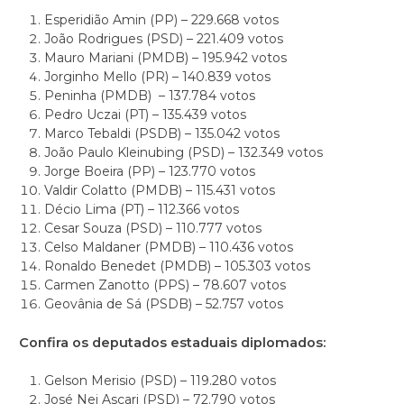
Esperidião Amin (PP) – 229.668 votos
João Rodrigues (PSD) – 221.409 votos
Mauro Mariani (PMDB) – 195.942 votos
Jorginho Mello (PR) – 140.839 votos
Peninha (PMDB) – 137.784 votos
Pedro Uczai (PT) – 135.439 votos
Marco Tebaldi (PSDB) – 135.042 votos
João Paulo Kleinubing (PSD) – 132.349 votos
Jorge Boeira (PP) – 123.770 votos
Valdir Colatto (PMDB) – 115.431 votos
Décio Lima (PT) – 112.366 votos
Cesar Souza (PSD) – 110.777 votos
Celso Maldaner (PMDB) – 110.436 votos
Ronaldo Benedet (PMDB) – 105.303 votos
Carmen Zanotto (PPS) – 78.607 votos
Geovânia de Sá (PSDB) – 52.757 votos
Confira os deputados estaduais diplomados:
Gelson Merisio (PSD) – 119.280 votos
José Nei Ascari (PSD) – 72.790 votos