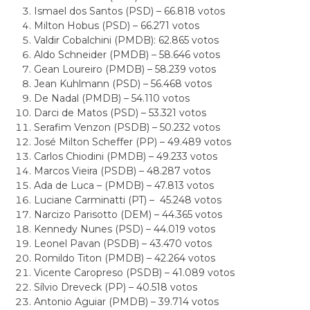
Ismael dos Santos (PSD) – 66.818 votos
Milton Hobus (PSD) – 66.271 votos
Valdir Cobalchini (PMDB): 62.865 votos
Aldo Schneider (PMDB) – 58.646 votos
Gean Loureiro (PMDB) – 58.239 votos
Jean Kuhlmann (PSD) – 56.468 votos
De Nadal (PMDB) – 54.110 votos
Darci de Matos (PSD) – 53.321 votos
Serafim Venzon (PSDB) – 50.232 votos
José Milton Scheffer (PP) – 49.489 votos
Carlos Chiodini (PMDB) – 49.233 votos
Marcos Vieira (PSDB) – 48.287 votos
Ada de Luca – (PMDB) – 47.813 votos
Luciane Carminatti (PT) – 45.248 votos
Narcizo Parisotto (DEM) – 44.365 votos
Kennedy Nunes (PSD) – 44.019 votos
Leonel Pavan (PSDB) – 43.470 votos
Romildo Titon (PMDB) – 42.264 votos
Vicente Caropreso (PSDB) – 41.089 votos
Sílvio Dreveck (PP) – 40.518 votos
Antonio Aguiar (PMDB) – 39.714 votos