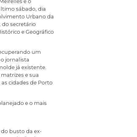
eirelles e o
último sábado, dia
volvimento Urbano da
 do secretário
istórico e Geográfico
s recuperando um
o jornalista
olde já existente.
 matrizes e sua
a as cidades de Porto
planejado e o mais
 do busto da ex-