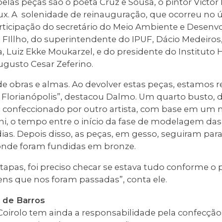
s peças são o poeta Cruz e Sousa, o pintor Victor M
eux. A solenidade de reinauguração, que ocorreu no 
rticipação do secretário do Meio Ambiente e Desen
a FIllho, do superintendente do IPUF, Dácio Medeiros,
, Luiz Ekke Moukarzel, e do presidente do Instituto H
ugusto Cesar Zeferino.
 de obras e almas. Ao devolver estas peças, estamo
 Florianópolis”, destacou Dalmo. Um quarto busto, d
i confeccionado por outro artista, com base em um m
ni, o tempo entre o início da fase de modelagem das
dias. Depois disso, as peças, em gesso, seguiram par
 onde foram fundidas em bronze.
apas, foi preciso checar se estava tudo conforme o 
gens que nos foram passadas”, conta ele.
 de Barros
 Coirolo tem ainda a responsabilidade pela confecção