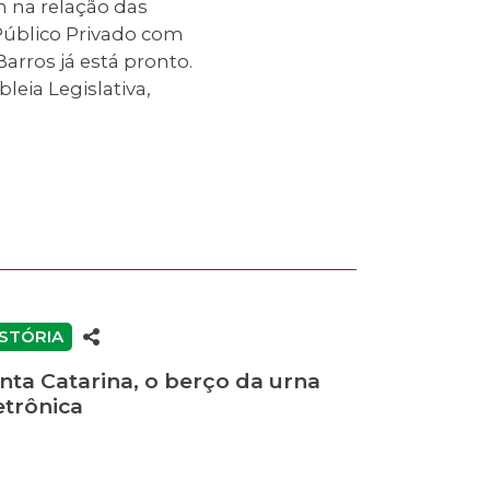
m na relação das
 Público Privado com
rros já está pronto.
eia Legislativa,
ISTÓRIA
nta Catarina, o berço da urna
etrônica