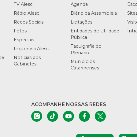
TV Alesc
Agenda
Esco
Rádio Alesc
Diário da Assembleia
Site
Redes Sociais
Licitações
Visi
Fotos
Entidades de Utilidade
Intr
Pública
Especiais
Taquigrafia do
Imprensa Alesc
Plenário
de
Notícias dos
Municípios
Gabinetes
Catarinenses
ACOMPANHE NOSSAS REDES