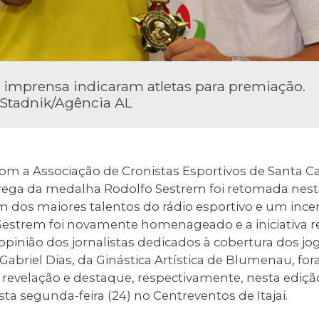
a imprensa indicaram atletas para premiação.
 Stadnik/Agência AL
om a Associação de Cronistas Esportivos de Santa Ca
trega da medalha Rodolfo Sestrem foi retomada nest
m dos maiores talentos do rádio esportivo e um ince
 Sestrem foi novamente homenageado e a iniciativa
 opinião dos jornalistas dedicados à cobertura dos jo
e Gabriel Dias, da Ginástica Artística de Blumenau, fo
, revelação e destaque, respectivamente, nesta ediçã
sta segunda-feira (24) no Centreventos de Itajai.