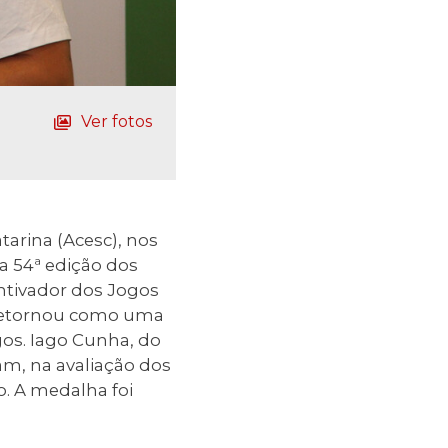
Ver fotos
tarina (Acesc), nos
a 54ª edição dos
ntivador dos Jogos
 retornou como uma
gos. Iago Cunha, do
ram, na avaliação dos
o. A medalha foi