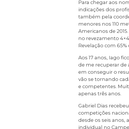
Para chegar aos nom
indicações dos prof
também pela coorde
menores nos 110 met
Americanos de 2015.
no revezamento 4×40
Revelação com 65% do
Aos 17 anos, Iago f
de me recuperar de a
em conseguir o resu
vão se tornando cad
e competentes. Muita
apenas três anos.
Gabriel Dias recebeu
competições nacionai
desde os seis anos, 
individual no Campe