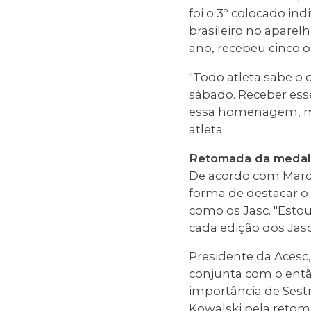
foi o 3º colocado in
brasileiro no aparel
ano, recebeu cinco o
"Todo atleta sabe o q
sábado. Receber ess
essa homenagem, ma
atleta.
Retomada da medal
De acordo com Marc
forma de destacar o
como os Jasc. "Esto
cada edição dos Jasc
Presidente da Acesc,
conjunta com o entã
importância de Sest
Kowalski pela reto