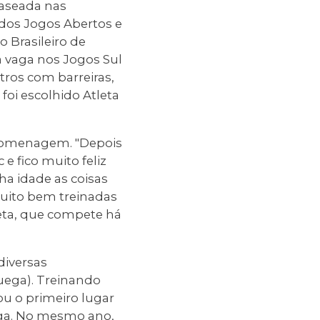
baseada nas
 dos Jogos Abertos e
Brasileiro de
a vaga nos Jogos Sul
ros com barreiras,
oi escolhido Atleta
 homenagem. "Depois
e fico muito feliz
a idade as coisas
muito bem treinadas
leta, que compete há
diversas
ruega). Treinando
ou o primeiro lugar
ega. No mesmo ano,