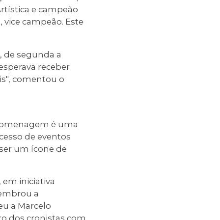
Artística e campeão
3, vice campeão. Este
ia, de segunda a
esperava receber
is", comentou o
da homenagem é uma
cesso de eventos
 ser um ícone de
 em iniciativa
lembrou a
eu a Marcelo
o dos cronistas com