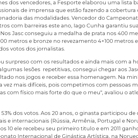
es dos vencedores, a Fesporte elaborou uma lista 
issionais de imprensa que estão fazendo a cobertura
nadoria das modalidades. Vencedor do Campeonato 
ros com barreiras este ano, Iago Cunha garantiu su
 Nos Jasc conseguiu a medalha de prata nos 400 met
0 metros e bronze no revezamento 4×100 metros e f
s votos dos jornalistas.
icou surpreso com os resultados e ainda mais com a
lgumas lesões repetitivas, consegui chegar aos Jasc 
ltado nos jogos e receber essa homenagem. Na minh
a vez mais difíceis, pois competimos com pessoas 
s com físico mais forte do que o meu", avaliou o at
 53% dos votos. Aos 20 anos, o ginasta participou de 
s e internacionais (Rússia, Armênia, Portugal e No
aos 10 ele recebeu seu primeiro titulo e em 2011 ganh
onato Internacional de Ginástica Artística, na Noru