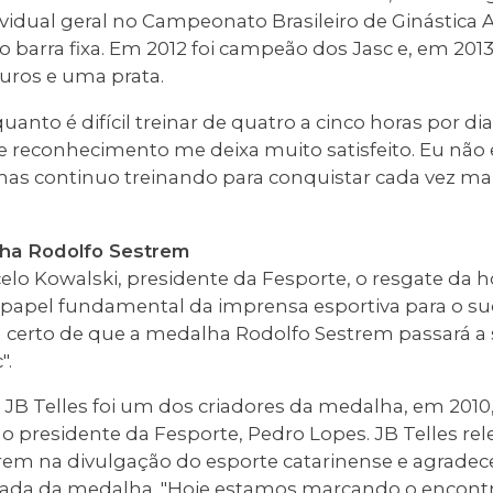
dividual geral no Campeonato Brasileiro de Ginástica 
ho barra fixa. Em 2012 foi campeão dos Jasc e, em 201
uros e uma prata.
uanto é difícil treinar de quatro a cinco horas por d
e reconhecimento me deixa muito satisfeito. Eu não 
s continuo treinando para conquistar cada vez ma
ha Rodolfo Sestrem
elo Kowalski, presidente da Fesporte, o resgate 
 papel fundamental da imprensa esportiva para o su
u certo de que a medalha Rodolfo Sestrem passará a
".
 JB Telles foi um dos criadores da medalha, em 2010,
o presidente da Fesporte, Pedro Lopes. JB Telles re
rem na divulgação do esporte catarinense e agradec
mada da medalha. "Hoje estamos marcando o encontr