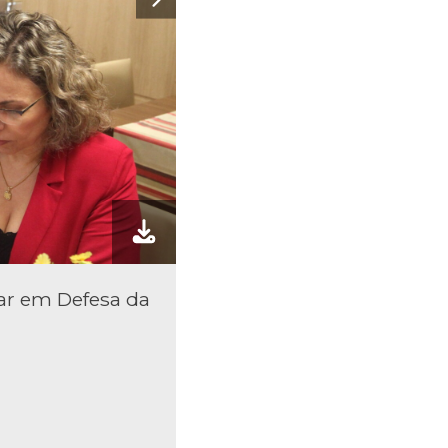
ar em Defesa da
Deputados participaram 