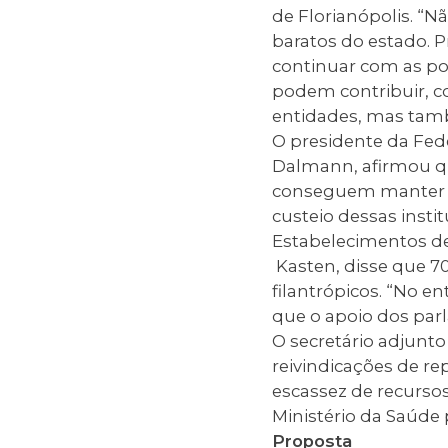
de Florianópolis. “N
baratos do estado. 
continuar com as po
podem contribuir, co
entidades, mas tam
O presidente da Fede
Dalmann, afirmou qu
conseguem manter a 
custeio dessas insti
Estabelecimentos de
Kasten, disse que 7
filantrópicos. “No en
que o apoio dos parl
O secretário adjunto
reivindicações de re
escassez de recurso
Ministério da Saúde 
Proposta