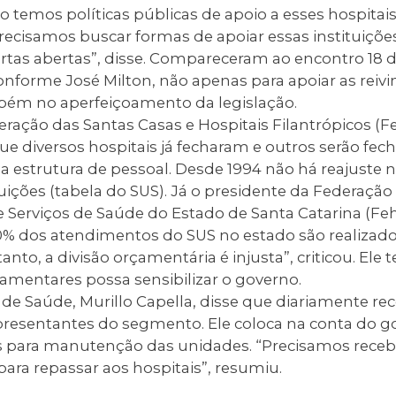
ão temos políticas públicas de apoio a esses hospitai
Precisamos buscar formas de apoiar essas instituiçõ
rtas abertas”, disse. Compareceram ao encontro 18 
nforme José Milton, não apenas para apoiar as reiv
bém no aperfeiçoamento da legislação.
ração das Santas Casas e Hospitais Filantrópicos (Fe
e diversos hospitais já fecharam e outros serão fe
estrutura de pessoal. Desde 1994 não há reajuste na
tuições (tabela do SUS). Já o presidente da Federação
 Serviços de Saúde do Estado de Santa Catarina (Feh
0% dos atendimentos do SUS no estado são realizado
tanto, a divisão orçamentária é injusta”, criticou. Ele
amentares possa sensibilizar o governo.
 de Saúde, Murillo Capella, disse que diariamente rec
presentantes do segmento. Ele coloca na conta do go
s para manutenção das unidades. “Precisamos receb
para repassar aos hospitais”, resumiu.