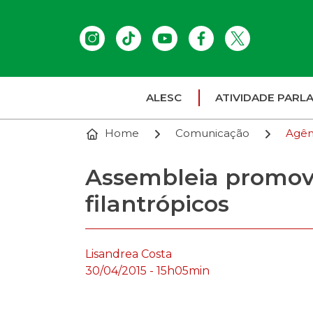
ALESC
ATIVIDADE PARL
Home
Comunicação
Agên
Assembleia promove
filantrópicos
Lisandrea Costa
30/04/2015 - 15h05min