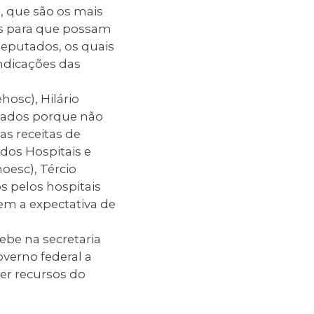
s, que são os mais
es para que possam
deputados, os quais
indicações das
hosc), Hilário
chados porque não
s receitas de
 dos Hospitais e
oesc), Tércio
s pelos hospitais
 tem a expectativa de
ebe na secretaria
verno federal a
er recursos do