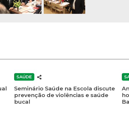
SAÚDE
S
ual
Seminário Saúde na Escola discute
Am
prevenção de violências e saúde
ho
bucal
Ba