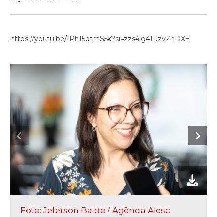
https://youtu.be/IPh15qtmS5k?si=zzs4ig4FJzvZnDXE
Foto: Jeferson Baldo / Agência Alesc