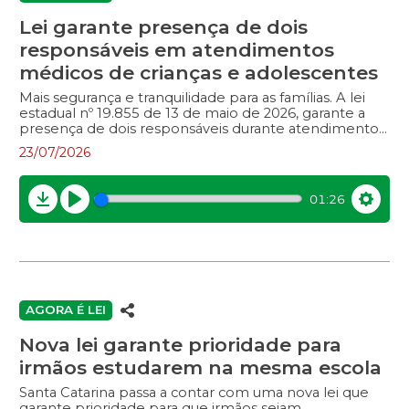
Lei garante presença de dois
responsáveis em atendimentos
médicos de crianças e adolescentes
Mais segurança e tranquilidade para as famílias. A lei
estadual nº 19.855 de 13 de maio de 2026, garante a
presença de dois responsáveis durante atendimentos
médicos de crianças e adolescentes em Santa
23/07/2026
Catarina. O direito vale para hospitais e unidades de
saúde públicos e privados. Entrevistas com:– Flavio
Dantas Paulucci, operador de câmeras robóticas.
01:26
Download
Play
Settin
AGORA É LEI
Nova lei garante prioridade para
irmãos estudarem na mesma escola
Santa Catarina passa a contar com uma nova lei que
garante prioridade para que irmãos sejam