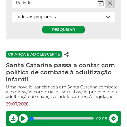
PESQUISAR
CRIANÇA E ADOLESCENTE
Santa Catarina passa a contar com
política de combate à adultização
infantil
Uma nova lei sancionada em Santa Catarina combate
a exploração comercial da sexualização precoce e da
adultização de crianças e adolescentes. A legislação
institui uma política estadual sobre o tema e cria a
29/07/2026
Frente de Enfrentamento Local Contra a Adultização,
conhecida pela sigla FELCA. Entre os objetivos da
nova norma estão a promoção de ações educativas de
02:08
proteção à infância, o combate à exploração da
Download
Play
Settin
imagem de crianças para fins comerciais e a repressão