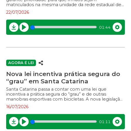
matriculados na mesma unidade da rede estadual de
ensino. A medida ocorre desde que a escola ofereça a
22/07/2026
etapa de ensino correspondente e não adote
processo seletivo específico para ingresso. A iniciativa
busca fortalecer os vínculos familiares e facilitar a
01:44
rotina das famílias catarinenses. Entrevista com:
Download
Play
Settin
AGORA É LEI
Nova lei incentiva prática segura do
“grau” em Santa Catarina
Santa Catarina passa a contar com uma lei que
incentiva a prática segura do “grau” e de outras
manobras esportivas com bicicletas. A nova legislação
institui o Programa Estadual de Incentivo à Prática
16/07/2026
Segura da modalidade e tem como principal objetivo
oferecer alternativas para que a atividade seja
desenvolvida em ambientes apropriados e com mais
01:11
segurança.
Download
Play
Settin