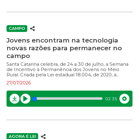
à pornografia infantil e à sexualização precoce.
Entrevista com:
CAMPO
Jovens encontram na tecnologia
novas razões para permanecer no
campo
Santa Catarina celebra, de 24 a 30 de julho, a Semana
de Incentivo à Permanência dos Jovens no Meio
Rural. Criada pela Lei estadual 18.004, de 2020, a
iniciativa busca ampliar o acesso à tecnologia, à
27/07/2026
formação e às políticas públicas que criem
oportunidades no campo. Aos 20 anos, Iuri Oliveira
representa uma nova geração que encontrou na
02:35
modernização da propriedade familiar e na produção
Download
Play
Settin
de maçãs, em Urupema, motivos para permanecer no
meio rural e dar continuidade ao legado da família.
Entrevistas com:– Iuri Oliveira, produtor de maça;–
Vanir Zanatta, presidente do Sistema OCESC.
AGORA É LEI