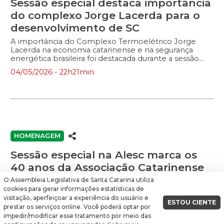
Sessão especial destaca importância
do complexo Jorge Lacerda para o
desenvolvimento de SC
A importância do Complexo Termoelétrico Jorge
Lacerda na economia catarinense e na segurança
energética brasileira foi destacada durante a sessão
especial promovida pela Alesc, na noite desta
04/05/2026 - 22h21min
segunda-feira (4), em homenagem aos 60 anos
daquela é que considerada a maior usina a carvão da
América Latina. A solenidade, realizada no Plenário
Deputado Osni Régis, reuniu autoridades e
representantes da Diamante Energia, atual gestora do
complexo. A sessão especial foi presidida pelo
deputado Julio Garcia (PSD), presidente da Alesc, e
teve como proponente o deputado Pepê Collaço
HOMENAGEM
(PP). Eles destacaram a importância do complexo para
o Sul do estado, em especial […]
Sessão especial na Alesc marca os
40 anos da Associação Catarinense
de Tecnologia (Acate)
O Assembleia Legislativa de Santa Catarina utiliza
cookies para gerar informações estatísticas de
Homenagem no Parlamento destaca trajetória da
visitação, aperfeiçoar a experiência do usuário e
Acate e contribuição do setor de tecnologia para o
ESTOU CIENTE
prestar os serviços online. Você poderá optar por
desenvolvimento de Santa Catarina.
impedir/modificar esse tratamento por meio das
28/04/2026 - 22h41min