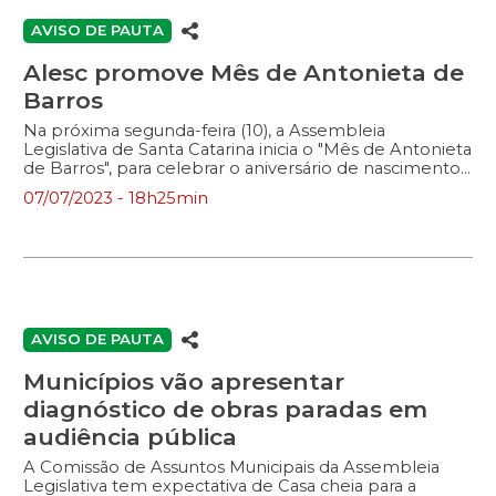
AVISO DE PAUTA
Alesc promove Mês de Antonieta de
Barros
Na próxima segunda-feira (10), a Assembleia
Legislativa de Santa Catarina inicia o "Mês de Antonieta
de Barros", para celebrar o aniversário de nascimento
e valorizar a memória da primeira mulher negra eleita
07/07/2023 - 18h25min
deputada no Brasil. A programação começa com uma
sessão especial, às 19h, no Plenário, e com a abertura
de duas exposições: "Há de Antonieta", no hall, e
"Antonietas", no espaço Cruz e Sousa. A iniciativa é dos
mandatos da deputada Luciane Carminatti (PT) e do
deputado Marquito (Psol). Na sessão especial, haverá a
entrega de 25 homenagens a personalidades negras
do estado. A principal será Leonor de Barros […]
AVISO DE PAUTA
Municípios vão apresentar
diagnóstico de obras paradas em
audiência pública
A Comissão de Assuntos Municipais da Assembleia
Legislativa tem expectativa de Casa cheia para a