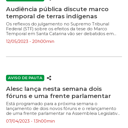
Comunidade Escolar. Cada subgrupo deverá
apresentar um relatório final sobre as suas […]
Audiência pública discute marco
temporal de terras indígenas
Os reflexos do julgamento no Supremo Tribunal
Federal (STF) sobre os efeitos da tese do Marco
Temporal em Santa Catarina vão ser debatidos em
audiência pública na próxima segunda-feira (15), às 16h,
12/05/2023 - 20h00min
no auditório Antonieta de Barros da Assembleia
Legislativa. O processo discute se a promulgação da
Constituição Federal de 1988 será a data escolhida
para definir a ocupação tradicional das terras por
indígenas. A nova legislação traria mudanças territoriais
em municípios de diversas regiões do estado,
principalmente em áreas agrícolas. A audiência foi
proposta pelo presidente da Casa, deputado Mauro
AVISO DE PAUTA
de Nadal (MDB). O parlamentar destaca a importância
de […]
Alesc lança nesta semana dois
fóruns e uma frente parlamentar
Está programado para a próxima semana o
lançamento de dois novos fóruns e o relançamento
de uma frente parlamentar na Assembleia Legislativa
de Santa Catarina. Os grupos de deputados vão
07/04/2023 - 13h00min
acompanhar assuntos de interesse estadual ligados a
áreas como economia, saúde e serviço público. Na