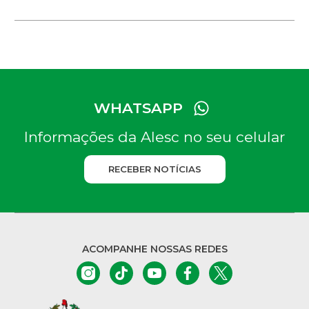
terça-feira, dia 11, às 17h, será relançada a Frente
Parlamentar em Defesa do Serviço Público e das
Empresas Públicas. O grupo iniciou os trabalhos no
ano passado, mas foi extinto com o final da legislatura.
Conforme o requerimento para constituição da frente,
o objetivo é concentrar os esforços em defesa do
serviço público e das […]
WHATSAPP
Informações da Alesc no seu celular
RECEBER NOTÍCIAS
ACOMPANHE NOSSAS REDES